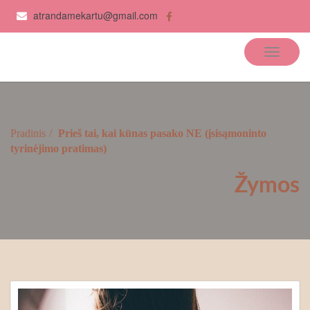
atrandamekartu@gmail.com
Atrandame kartu
Pradinis
Prieš tai, kai kūnas pasako NE (įsisąmoninto
tyrinėjimo pratimas)
Žymos