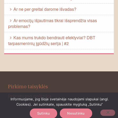
Ar ne per greitai darome išvadas?
Ar emocijų išjautimas tikrai išsprendžia visas
problemas?
Kas mums trukdo bendrauti efektyviai? DBT
tarpasmeninių įgūdžių serija | #2
Pirkimo taisyklės
Privatumo politika
Informuojame, jog šioje svetainėje naudojami slapukai (angl.
Cookies). Jei sutinkate, spauskite mygtuką „Sutinku“
Sutinku
Nesutinku