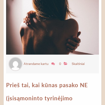
Atrandame kartu
0
Skaitiniai
Prieš tai, kai kūnas pasako NE
(įsisąmoninto tyrinėjimo