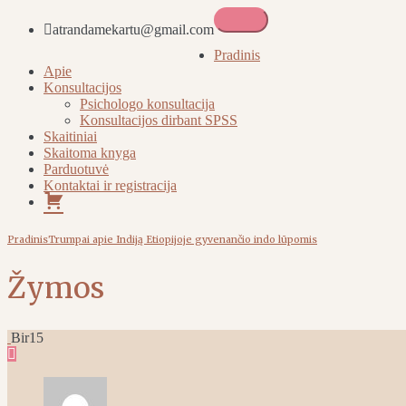
atrandamekartu@gmail.com
Atrandame kartu
Pradinis
Apie
Konsultacijos
Psichologo konsultacija
Konsultacijos dirbant SPSS
Skaitiniai
Skaitoma knyga
Parduotuvė
Kontaktai ir registracija
Pirkinių
krepšelis
Pradinis
Trumpai apie Indiją Etiopijoje gyvenančio indo lūpomis
Žymos
Bir
15