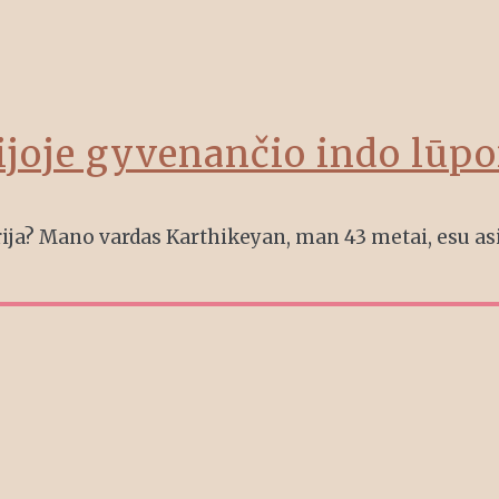
ijoje gyvenančio indo lūp
ja? Mano vardas Karthikeyan, man 43 metai, esu asis