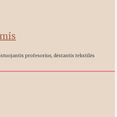
omis
tuojantis profesorius, dėstantis tekstilės