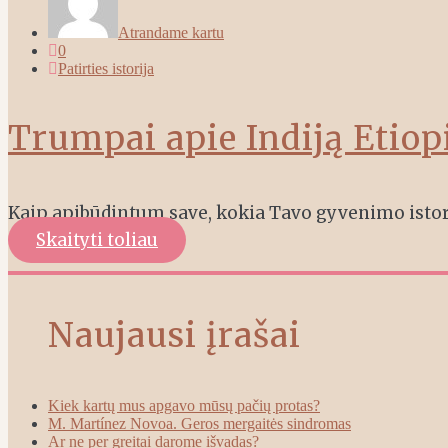
Atrandame kartu
0
Patirties istorija
Trumpai apie Indiją Etiop
Kaip apibūdintum save, kokia Tavo gyvenimo istori
Skaityti toliau
Naujausi įrašai
Kiek kartų mus apgavo mūsų pačių protas?
M. Martínez Novoa. Geros mergaitės sindromas
Ar ne per greitai darome išvadas?