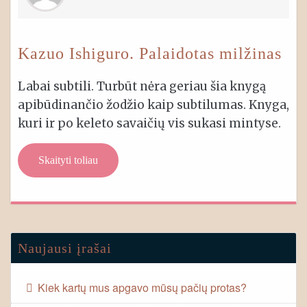
Kazuo Ishiguro. Palaidotas milžinas
Labai subtili. Turbūt nėra geriau šia knygą
apibūdinančio žodžio kaip subtilumas. Knyga,
kuri ir po keleto savaičių vis sukasi mintyse.
Skaityti toliau
Naujausi įrašai
Kiek kartų mus apgavo mūsų pačių protas?