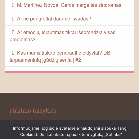
M. Martínez Novoa. Geros mergaitės sindromas
Ar ne per greitai darome išvadas?
Ar emocijų išjautimas tikrai išsprendžia visas
problemas?
Kas mums trukdo bendrauti efektyviai? DBT
tarpasmeninių įgūdžių serija | #2
Pirkimo taisyklės
Privatumo politika
Informuojame, jog šioje svetainėje naudojami slapukai (angl.
Cookies). Jei sutinkate, spauskite mygtuką „Sutinku“