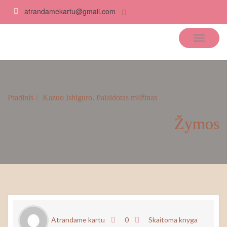
atrandamekartu@gmail.com
Atrandame kartu
Pradinis
Kazuo Ishiguro. Palaidotas milžinas
Žymos
Atrandame kartu
0
Skaitoma knyga