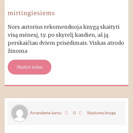
mirtingiesiems
Nors autorius rekomenduoja knygą skaityti
visą mėnesį, t.y. po skyrelį kasdien, aš ją
perskaičiau dviem prisėdimais. Viskas atrodo
žinoma
Skaityti toliau
Atrandame kartu
0
Skaitoma knyga