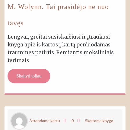
M. Wolynn. Tai prasidėjo ne nuo
tavęs
Lengvai, greitai susiskaičiusi ir įtraukusi
knyga apie iš kartos į kartą perduodamas
traumines patirtis. Remiantis moksliniais
tyrimais
Skaityti toliau
Atrandame kartu
0
Skaitoma knyga