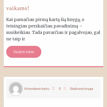
vaikams!
Kai pamačiau pirmą kartą šią knygą, o
teisingiau perskaičiau pavadinimą –
susikeikiau. Tada pavarčiau ir pagalvojau, gal
ne taip ir
Skaityti toliau
Atrandame kartu
0
Skaitoma knyga