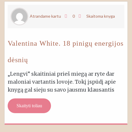
Atrandame kartu
0
Skaitoma knyga
Valentina White. 18 pinigų energijos
dėsnių
„Lengvi“ skaitiniai prieš miegą ar ryte dar
maloniai vartantis lovoje. Tokį įspūdį apie
knygą gal sieju su savo jausmu klausantis
Skaityti toliau