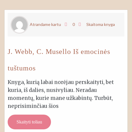
Atrandame kartu
0
Skaitoma knyga
J. Webb, C. Musello Iš emocinės
tuštumos
Knyga, kurią labai norėjau perskaityti, bet
kuria, iš dalies, nusivyliau. Neradau
momentų, kurie mane užkabintų. Turbūt,
neprisiminčiau šios
Skaityti toliau