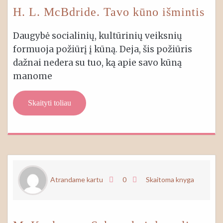
H. L. McBdride. Tavo kūno išmintis
Daugybė socialinių, kultūrinių veiksnių
formuoja požiūrį į kūną. Deja, šis požiūris
dažnai nedera su tuo, ką apie savo kūną
manome
Skaityti toliau
Atrandame kartu
0
Skaitoma knyga