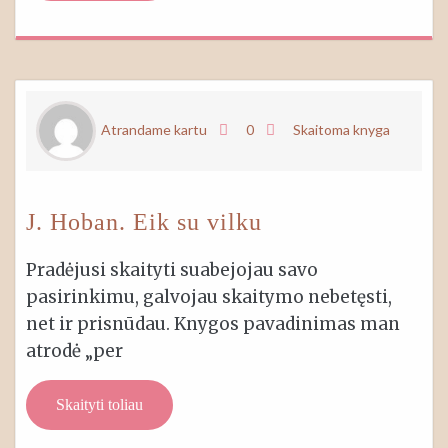
Atrandame kartu
0
Skaitoma knyga
J. Hoban. Eik su vilku
Pradėjusi skaityti suabejojau savo
pasirinkimu, galvojau skaitymo nebetęsti,
net ir prisnūdau. Knygos pavadinimas man
atrodė „per
Skaityti toliau