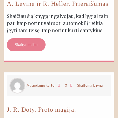
A. Levine ir R. Heller. Prieraišumas
Skaičiau šią knygą ir galvojau, kad lygiai taip
pat, kaip norint vairuoti automobilį reikia
įgyti tam teisę, taip norint kurti santykius,
Skaityti toliau
Atrandame kartu
0
Skaitoma knyga
J. R. Doty. Proto magija.