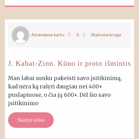
Atrandame kartu
0
Skaitoma knyga
J. Kabat-Zinn. Kūno ir proto išmintis
Man labai sunku pakeisti savo įsitikinimą,
kad nėra ką rašyti daugiau nei 400+
puslapiuose, o čia jų 600+. Dėl šio savo
įsitikinimo
Skaityti toliau