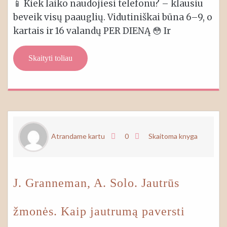
📱 Kiek laiko naudojiesi telefonu? – klausiu
beveik visų paauglių. Vidutiniškai būna 6–9, o
kartais ir 16 valandų PER DIENĄ 😳 Ir
Skaityti toliau
Atrandame kartu
0
Skaitoma knyga
J. Granneman, A. Solo. Jautrūs
žmonės. Kaip jautrumą paversti