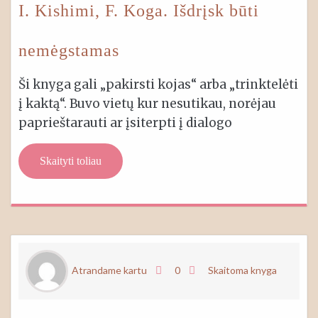
I. Kishimi, F. Koga. Išdrįsk būti
nemėgstamas
Ši knyga gali „pakirsti kojas“ arba „trinktelėti
į kaktą“. Buvo vietų kur nesutikau, norėjau
paprieštarauti ar įsiterpti į dialogo
Skaityti toliau
Atrandame kartu
0
Skaitoma knyga