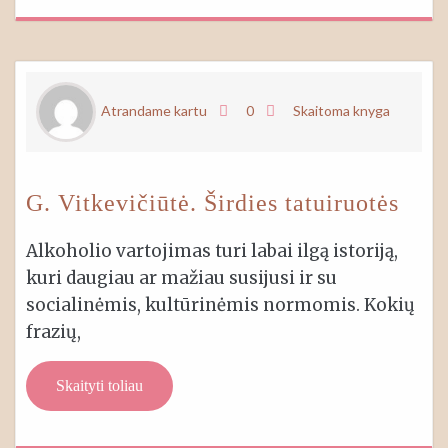
Atrandame kartu
0
Skaitoma knyga
G. Vitkevičiūtė. Širdies tatuiruotės
Alkoholio vartojimas turi labai ilgą istoriją,
kuri daugiau ar mažiau susijusi ir su
socialinėmis, kultūrinėmis normomis. Kokių
frazių,
Skaityti toliau