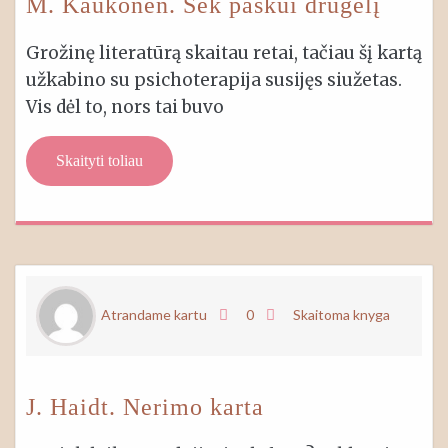
M. Kaukonen. Sek paskui drugelį
Grožinę literatūrą skaitau retai, tačiau šį kartą
užkabino su psichoterapija susijęs siužetas.
Vis dėl to, nors tai buvo
Skaityti toliau
Atrandame kartu
0
Skaitoma knyga
J. Haidt. Nerimo karta