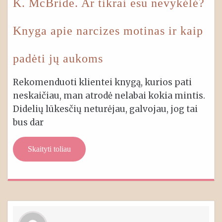
K. McBride. Ar tikrai esu nevykėlė?
Knyga apie narcizes motinas ir kaip
padėti jų aukoms
Rekomenduoti klientei knygą, kurios pati
neskaičiau, man atrodė nelabai kokia mintis.
Didelių lūkesčių neturėjau, galvojau, jog tai
bus dar
Skaityti toliau