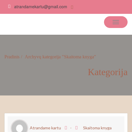
atrandamekartu@gmail.com
Atrandame kartu
Pradinis
Archyvų kategorija "Skaitoma knyga"
Kategorija
Atrandame kartu
-
Skaitoma knyga