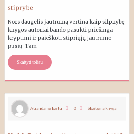
stiprybe
Nors daugelis jautrumą vertina kaip silpnybę,
knygos autoriai bando pasukti priešinga
kryptimi ir paieškoti stipriųjų jautrumo
pusių. Tam
Skaityti toliau
Atrandame kartu
0
Skaitoma knyga