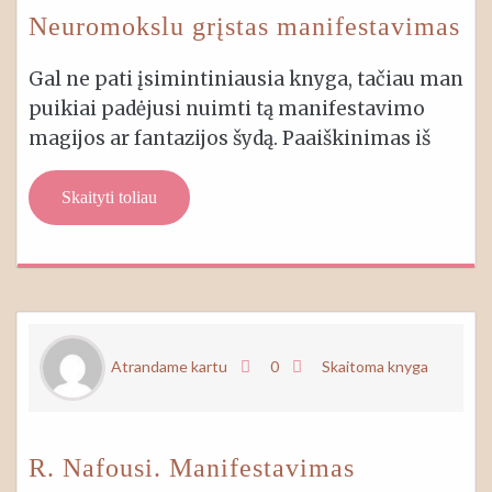
Neuromokslu grįstas manifestavimas
Gal ne pati įsimintiniausia knyga, tačiau man
puikiai padėjusi nuimti tą manifestavimo
magijos ar fantazijos šydą. Paaiškinimas iš
Skaityti toliau
Atrandame kartu
0
Skaitoma knyga
R. Nafousi. Manifestavimas