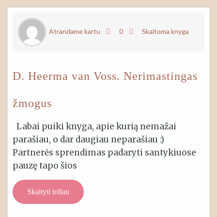
Atrandame kartu
0
Skaitoma knyga
D. Heerma van Voss. Nerimastingas
žmogus
Labai puiki knyga, apie kurią nemažai
parašiau, o dar daugiau neparašiau :)
Partnerės sprendimas padaryti santykiuose
pauzę tapo šios
Skaityti toliau