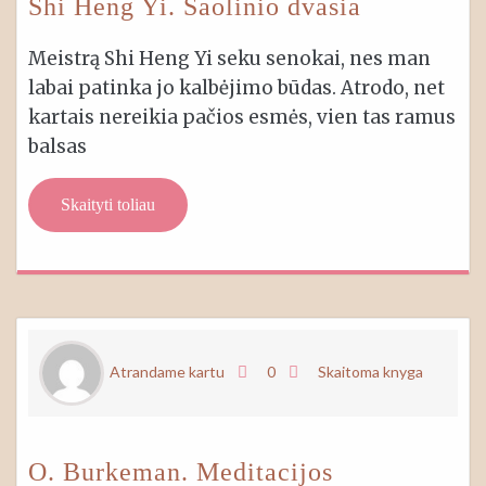
Shi Heng Yi. Šaolinio dvasia
Meistrą Shi Heng Yi seku senokai, nes man
labai patinka jo kalbėjimo būdas. Atrodo, net
kartais nereikia pačios esmės, vien tas ramus
balsas
Skaityti toliau
Atrandame kartu
0
Skaitoma knyga
O. Burkeman. Meditacijos