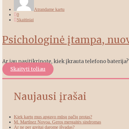
Atrandame kartu
0
Skaitiniai
Psichologinė įtampa, nuo
Ar jau pasitikrinote, kiek įkrauta telefono baterija?
Skaityti toliau
Naujausi įrašai
Kiek kartų mus apgavo mūsų pačių protas?
M. Martínez Novoa. Geros mergaitės sindromas
Ar ne per greitai darome išvadas?