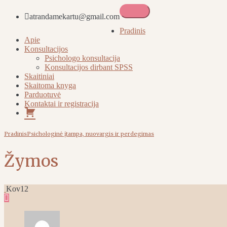
atrandamekartu@gmail.com
Atrandame kartu
Pradinis
Apie
Konsultacijos
Psichologo konsultacija
Konsultacijos dirbant SPSS
Skaitiniai
Skaitoma knyga
Parduotuvė
Kontaktai ir registracija
Pirkinių
krepšelis
Pradinis
Psichologinė įtampa, nuovargis ir perdegimas
Žymos
Kov
12