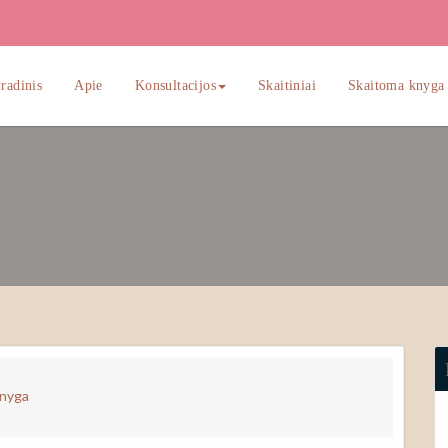
radinis
Apie
Konsultacijos
Skaitiniai
Skaitoma knyga
knyga