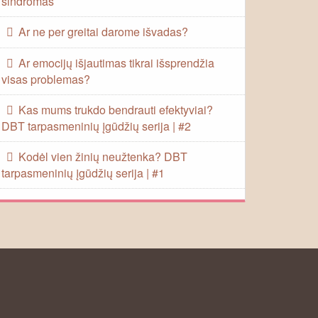
sindromas
Ar ne per greitai darome išvadas?
Ar emocijų išjautimas tikrai išsprendžia
visas problemas?
Kas mums trukdo bendrauti efektyviai?
DBT tarpasmeninių įgūdžių serija | #2
Kodėl vien žinių neužtenka? DBT
tarpasmeninių įgūdžių serija | #1