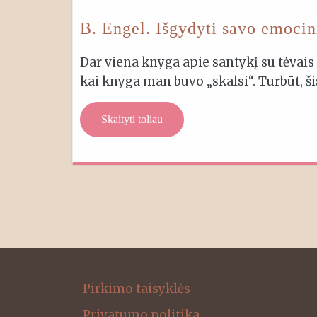
B. Engel. Išgydyti savo emocin
Dar viena knyga apie santykį su tėvais 
kai knyga man buvo „skalsi“. Turbūt, š
Skaityti toliau
Pirkimo taisyklės
Privatumo politika