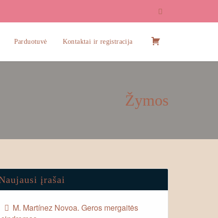
Pirkinių
Parduotuvė
Kontaktai ir registracija
krepšelis
Žymos
Naujausi įrašai
M. Martínez Novoa. Geros mergaitės