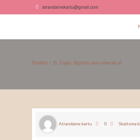
atrandamekartu@gmail.com
Atrandame kartu
P
Pradinis
B. Engel. Išgydyti savo emocinį aš
GEG
Atrandame kartu
0
Skaitoma 
12