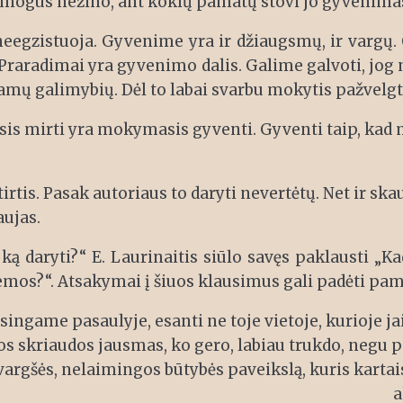
žmogus nežino, ant kokių pamatų stovi jo gyvenima
egzistuoja. Gyvenime yra ir džiaugsmų, ir vargų. O 
 Praradimai yra gyvenimo dalis. Galime galvoti, jog
 galimybių. Dėl to labai svarbu mokytis pažvelgti ne t
sis mirti yra mokymasis gyventi. Gyventi taip, kad m
tirtis. Pasak autoriaus to daryti nevertėtų. Net ir sk
aujas.
 ką daryti?“ E. Laurinaitis siūlo savęs paklausti „Ka
mos?“. Atsakymai į šiuos klausimus gali padėti pama
singame pasaulyje, esanti ne toje vietoje, kurioje jai 
iškos skriaudos jausmas, ko gero, labiau trukdo, negu 
rgšės, nelaimingos būtybės paveikslą, kuris kartais 
a