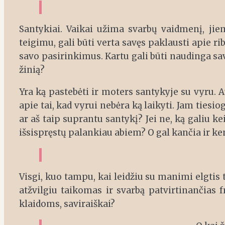
Santykiai. Vaikai užima svarbų vaidmenį, jiem
teigimu, gali būti verta savęs paklausti apie r
savo pasirinkimus. Kartu gali būti naudinga sa
žinią?
Yra ką pastebėti ir moters santykyje su vyru. 
apie tai, kad vyrui nebėra ką laikyti. Jam tiesio
ar aš taip suprantu santykį? Jei ne, ką galiu k
išsispręstų palankiau abiem? O gal kančia ir 
Visgi, kuo tampu, kai leidžiu su manimi elgtis 
atžvilgiu taikomas ir svarbą patvirtinančias fr
klaidoms, saviraiškai?