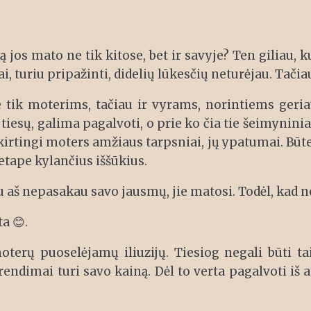
 jos mato ne tik kitose, bet ir savyje? Ten giliau, k
i, turiu pripažinti, didelių lūkesčių neturėjau. Tačiau
 tik moterims, tačiau ir vyrams, norintiems geriau
tiesų, galima pagalvoti, o prie ko čia tie šeimyniniai
irtingi moters amžiaus tarpsniai, jų ypatumai. Būte
tape kylančius iššūkius.
u aš nepasakau savo jausmų, jie matosi. Todėl, kad n
a 😊.
oterų puoselėjamų iliuzijų. Tiesiog negali būti ta
ndimai turi savo kainą. Dėl to verta pagalvoti iš an