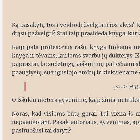
Ką pasakytų tos į veidrodį žvelgiančios akys? Ką
drąsu pažvelgti? Štai taip prasideda knyga, kuria
Kaip pats profesorius rašo, knyga tinkama ne
knyga ir tėvams, kuriems svarbu jų dukterys. Iš 
paprastai, be sudėtingų aiškinimų paliečiami sk
paauglystę, suaugusiojo amžių ir kiekviename e
„<…> jeig
O iššūkių moters gyvenime, kaip žinia, netrūkst
Noras, kad visiems būtų gerai. Tai viena iš m
nepaaukojant. Pasak autoriaus, gyvenimas, spre
pasiruošusi tai daryti?