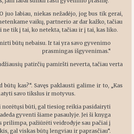
s, jam labai sunku rasti gyvenimo prasmę.“
juo labiau, niekas nežadėjo, jog bus tik gerai,
 netenkame vaikų, partnerio ar dar kažko, tačiau
ik į tai, ko netekta, tačiau ir į tai, kas liko.
irti būtų nebaisu. Ir tai yra savo gyvenimo
prasmingas išgyvenimas.“
audžiausių patirčių pamiršti neverta, tačiau verta
d būtų kas?“. Savęs paklausti galime ir to, „Kas
tyti savo tikslus ir motyvus.
norėtųsi būti, gal tiesiog reikia pasidairyti
padeda gyventi šiame pasaulyje. Jei ši knyga
prilimpa, pažiūrėti veidrodyje sau pačiai į
kis, gal viskas būtų lengviau ir paprasčiau“.