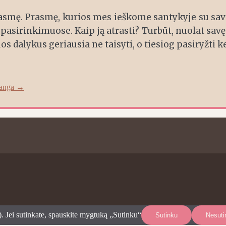
prasmę. Prasmę, kurios mes ieškome santykyje su savi
pasirinkimuose. Kaip ją atrasti? Turbūt, nuolat savęs
s dalykus geriausia ne taisyti, o tiesiog pasiryžti ke
žanga
→
. Jei sutinkate, spauskite mygtuką „Sutinku“
Sutinku
Nesuti