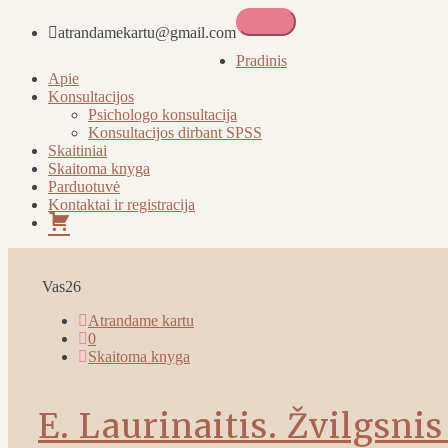
atrandamekartu@gmail.com
Atrandame kartu
Pradinis
Apie
Konsultacijos
Psichologo konsultacija
Konsultacijos dirbant SPSS
Skaitiniai
Skaitoma knyga
Parduotuvė
Kontaktai ir registracija
Pirkinių
krepšelis
Vas
26
Atrandame kartu
0
Skaitoma knyga
E. Laurinaitis. Žvilgsnis