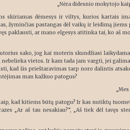
„Nėra didesnio mokytojo kaip
s skiriamas dėmesys ir viltys, kurios kartais ima 
ibas, žyminčias pastangas dėl vaikų ir leidimą jiem
vęs paklausti, ar mano elgesys atitinka tai, ko aš 
Autorius sako, jog kai moteris skundžiasi laikydam
g nebelieka vietos. Ir kam tada jam vargti, jei galima
eisti, kad šis prieštaravimas tarp noro dalintis at
kentėjimas man kažkuo patogus?
„Mes 
taip, kad kitiems būtų patogu? Ir kas nutiktų tuome
azes „Ar aš tau nesakiau?“, „Aš tiek dėl tavęs sten