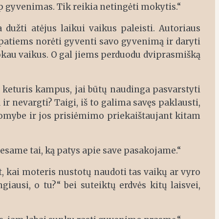
 gyvenimas. Tik reikia netingėti mokytis.“
dužti atėjus laikui vaikus paleisti. Autoriaus
s patiems norėti gyventi savo gyvenimą ir daryti
mokau vaikus. O gal jiems perduodu dviprasmišką
a keturis kampus, jai būtų naudinga pasvarstyti
 ir nevargti? Taigi, iš to galima savęs paklausti,
sakomybe ir jos prisiėmimo priekaištaujant kitam
esame tai, ką patys apie save pasakojame.“
t, kai moteris nustotų naudoti tas vaikų ar vyro
giausi, o tu?“ bei suteiktų erdvės kitų laisvei,