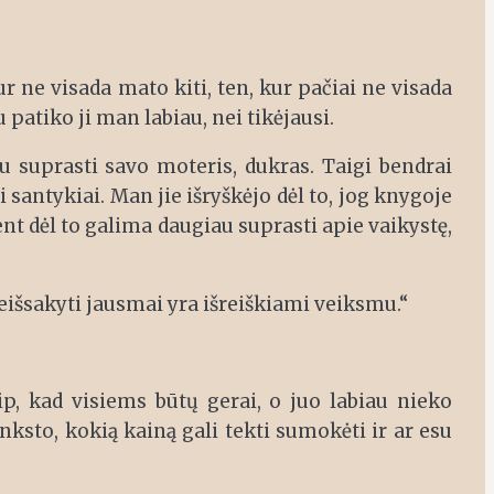
ur ne visada mato kiti, ten, kur pačiai ne visada
 patiko ji man labiau, nei tikėjausi.
 suprasti savo moteris, dukras. Taigi bendrai
 santykiai. Man jie išryškėjo dėl to, jog knygoje
nt dėl to galima daugiau suprasti apie vaikystę,
eišsakyti jausmai yra išreiškiami veiksmu.“
ip, kad visiems būtų gerai, o juo labiau nieko
ksto, kokią kainą gali tekti sumokėti ir ar esu