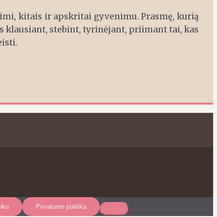
mi, kitais ir apskritai gyvenimu. Prasmę, kurią
 klausiant, stebint, tyrinėjant, priimant tai, kas
isti.
nku
Privatumo politika