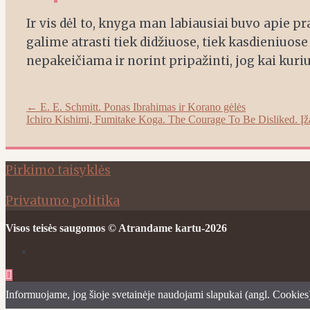
Ir vis dėl to, knyga man labiausiai buvo apie 
galime atrasti tiek didžiuose, tiek kasdieniuose 
nepakeičiama ir norint pripažinti, jog kai kuriuo
Post
←
E. E. Schmitt. Ponas Ibrahimas ir Korano gėlės
Ichiro Kishimi, Fumitake Koga. The Courage To Be Disliked. Į
navigation
Pirkimo taisyklės
Privatumo politika
Visos teisės saugomos © Atrandame kartu-2026
Informuojame, jog šioje svetainėje naudojami slapukai (angl. Cookies)