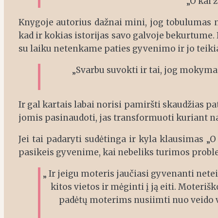
„O kai 
Knygoje autorius dažnai mini, jog tobulumas ne
kad ir kokias istorijas savo galvoje bekurtume.
su laiku netenkame paties gyvenimo ir jo teikiamų
„Svarbu suvokti ir tai, jog mokyma
Ir gal kartais labai norisi pamiršti skaudžias pa
jomis pasinaudoti, jas transformuoti kuriant n
Jei tai padaryti sudėtinga ir kyla klausimas „O
pasikeis gyvenime, kai nebeliks turimos proble
„ Ir jeigu moteris jaučiasi gyvenanti netei
kitos vietos ir mėginti į ją eiti. Moter
padėtų moterims nusiimti nuo veido va