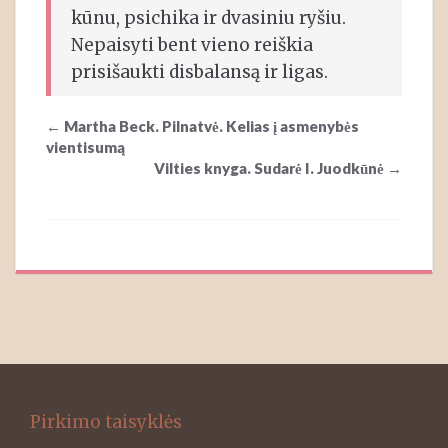
kūnu, psichika ir dvasiniu ryšiu.
Nepaisyti bent vieno reiškia
prisišaukti disbalansą ir ligas.
Post
←
Martha Beck. Pilnatvė. Kelias į asmenybės
navigation
vientisumą
Vilties knyga. Sudarė I. Juodkūnė
→
Pirkimo taisyklės