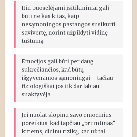
Itin puoselėjami įsitikinimai gali
būti ne kas kitas, kaip
nesąmoningos pastangos susikurti
savivertę, norint užpildyti vidinę
tuštumą.
Emocijos gali būti per daug
sukrečiančios, kad būtų
išgyvenamos sąmoningai – tačiau
fiziologiškai jos tik dar labiau
suaktyvėja.
Jei nuolat slopinu savo emocinius
poreikius, kad tapčiau „priimtinas“
kitiems, didinu riziką, kad už tai