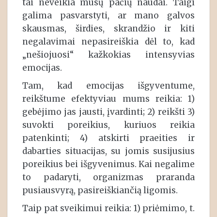
tai neveikia mūsų pačių naudai. Taigi
galima pasvarstyti, ar mano galvos
skausmas, širdies, skrandžio ir kiti
negalavimai nepasireiškia dėl to, kad
„nešiojuosi“ kažkokias intensyvias
emocijas.
Tam, kad emocijas išgyventume,
reikštume efektyviau mums reikia: 1)
gebėjimo jas jausti, įvardinti; 2) reikšti 3)
suvokti poreikius, kuriuos reikia
patenkinti; 4) atskirti praeities ir
dabarties situacijas, su jomis susijusius
poreikius bei išgyvenimus. Kai negalime
to padaryti, organizmas praranda
pusiausvyrą, pasireiškiančią ligomis.
Taip pat sveikimui reikia: 1) priėmimo, t.