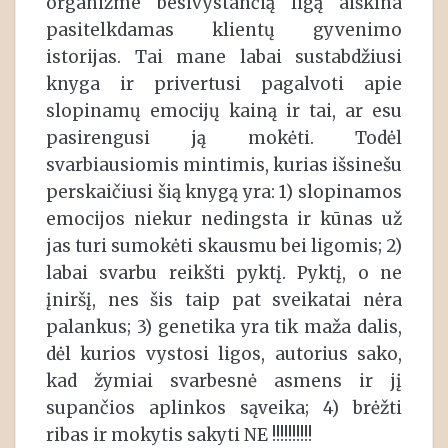
organizme besivystančią ligą aiškina
pasitelkdamas klientų gyvenimo
istorijas. Tai mane labai sustabdžiusi
knyga ir privertusi pagalvoti apie
slopinamų emocijų kainą ir tai, ar esu
pasirengusi ją mokėti. Todėl
svarbiausiomis mintimis, kurias išsinešu
perskaičiusi šią knygą yra: 1) slopinamos
emocijos niekur nedingsta ir kūnas už
jas turi sumokėti skausmu bei ligomis; 2)
labai svarbu reikšti pyktį. Pyktį, o ne
įniršį, nes šis taip pat sveikatai nėra
palankus; 3) genetika yra tik maža dalis,
dėl kurios vystosi ligos, autorius sako,
kad žymiai svarbesnė asmens ir jį
supančios aplinkos sąveika; 4) brėžti
ribas ir mokytis sakyti NE !!!!!!!!!!