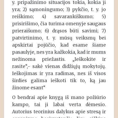
y. pripažinimo situacijos tokia, kokia ji
yra; 2) sąmoningumo; 3) pykčio, t. y. jo
reiškimo; 4) savarankiškumo; 5)
prisirišimo, čia turima omenyje saugaus
prieraišumo; 6) drąsos būti savimi; 7)
patvirtinimo, t. y. mūsų veiksmų bei
apskirtai pojūčio, kad esame šiame
pasaulyje, nes yra kažkokia, kad ir mums
nežinoma priežastis. „Ieškokite ir
rasite“,- sakė vienas didžiųjų mokytojų.
Ieškojimas ir yra radimas, nes iš visos
širdies galima ieškoti tik to, ką jau
žinome esant“
O bendrai apie knygą iš mano požiūrio
kampo, tai ji labai verta dėmesio.
Autorius teorinius dalykus apie stresą ir