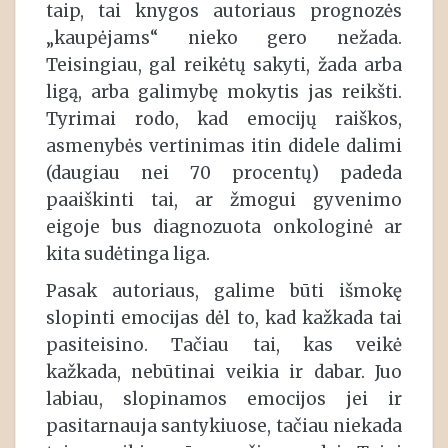
taip, tai knygos autoriaus prognozės
„kaupėjams“ nieko gero nežada.
Teisingiau, gal reikėtų sakyti, žada arba
ligą, arba galimybę mokytis jas reikšti.
Tyrimai rodo, kad emocijų raiškos,
asmenybės vertinimas itin didele dalimi
(daugiau nei 70 procentų) padeda
paaiškinti tai, ar žmogui gyvenimo
eigoje bus diagnozuota onkologinė ar
kita sudėtinga liga.
Pasak autoriaus, galime būti išmokę
slopinti emocijas dėl to, kad kažkada tai
pasiteisino. Tačiau tai, kas veikė
kažkada, nebūtinai veikia ir dabar. Juo
labiau, slopinamos emocijos jei ir
pasitarnauja santykiuose, tačiau niekada