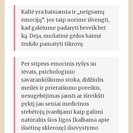
Kaltė yra baisiausia ir „neigiamų
emocijų“: jos taip norime išvengti,
kad galėtume padaryti beveik bet
ką. Deja, nuolatinė gėdos baimė
trukdo pamatyti tikrovę.
Per stiprus emocinis ryšys su
tėvais, psichologinio
savarankiškumo stoka, didžiulis
meilės ir prieraišumo poreikis,
nesugebėjimas jausti ar išreikšti
pyktį jau seniai medicinos
stebėtojų įvardijami kaip galimi
natūralūs šios ligos [kalbama apie
išsėtinę sklerozę] išsivystymo