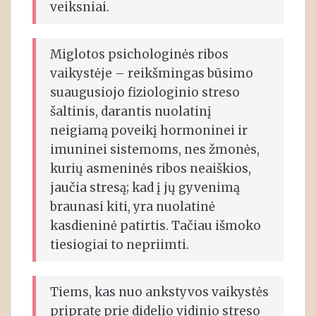
veiksniai.
Miglotos psichologinės ribos
vaikystėje – reikšmingas būsimo
suaugusiojo fiziologinio streso
šaltinis, darantis nuolatinį
neigiamą poveikį hormoninei ir
imuninei sistemoms, nes žmonės,
kurių asmeninės ribos neaiškios,
jaučia stresą; kad į jų gyvenimą
braunasi kiti, yra nuolatinė
kasdieninė patirtis. Tačiau išmoko
tiesiogiai to nepriimti.
Tiems, kas nuo ankstyvos vaikystės
pripratę prie didelio vidinio streso