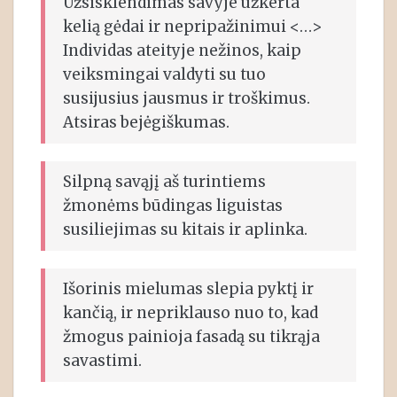
Užsisklendimas savyje užkerta
kelią gėdai ir nepripažinimui <…>
Individas ateityje nežinos, kaip
veiksmingai valdyti su tuo
susijusius jausmus ir troškimus.
Atsiras bejėgiškumas.
Silpną savąjį aš turintiems
žmonėms būdingas liguistas
susiliejimas su kitais ir aplinka.
Išorinis mielumas slepia pyktį ir
kančią, ir nepriklauso nuo to, kad
žmogus painioja fasadą su tikrąja
savastimi.