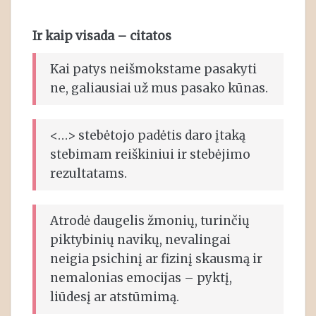
Ir kaip visada – citatos
Kai patys neišmokstame pasakyti
ne, galiausiai už mus pasako kūnas.
<…> stebėtojo padėtis daro įtaką
stebimam reiškiniui ir stebėjimo
rezultatams.
Atrodė daugelis žmonių, turinčių
piktybinių navikų, nevalingai
neigia psichinį ar fizinį skausmą ir
nemalonias emocijas – pyktį,
liūdesį ar atstūmimą.