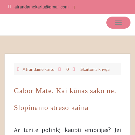
atrandamekartu@gmail.com
Atrandame kartu
Atrandame kartu
0
Skaitoma knyga
Gabor Mate. Kai kūnas sako ne.
Slopinamo streso kaina
Ar turite polinkį kaupti emocijas? Jei