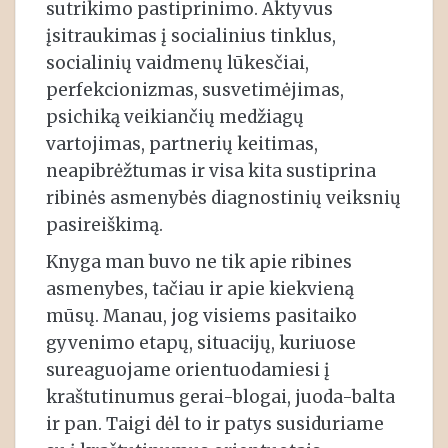
sutrikimo pastiprinimo. Aktyvus
įsitraukimas į socialinius tinklus,
socialinių vaidmenų lūkesčiai,
perfekcionizmas, susvetimėjimas,
psichiką veikiančių medžiagų
vartojimas, partnerių keitimas,
neapibrėžtumas ir visa kita sustiprina
ribinės asmenybės diagnostinių veiksnių
pasireiškimą.
Knyga man buvo ne tik apie ribines
asmenybes, tačiau ir apie kiekvieną
mūsų. Manau, jog visiems pasitaiko
gyvenimo etapų, situacijų, kuriuose
sureaguojame orientuodamiesi į
kraštutinumus gerai-blogai, juoda-balta
ir pan. Taigi dėl to ir patys susiduriame