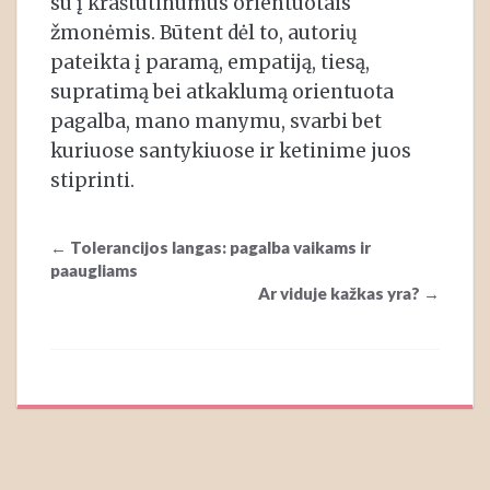
su į kraštutinumus orientuotais
žmonėmis. Būtent dėl to, autorių
pateikta į paramą, empatiją, tiesą,
supratimą bei atkaklumą orientuota
pagalba, mano manymu, svarbi bet
kuriuose santykiuose ir ketinime juos
stiprinti.
Post
←
Tolerancijos langas: pagalba vaikams ir
navigation
paaugliams
Ar viduje kažkas yra?
→