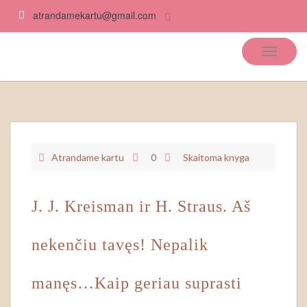
atrandamekartu@gmail.com
Atrandame kartu
Atrandame kartu
0
Skaitoma knyga
J. J. Kreisman ir H. Straus. Aš
nekenčiu tavęs! Nepalik
manęs…Kaip geriau suprasti