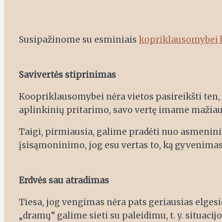
Susipažinome su esminiais
kopriklausomybei 
Savivertės stiprinimas
Koopriklausomybei nėra vietos pasireikšti ten, 
aplinkinių pritarimo, savo vertę imame mažiau
Taigi, pirmiausia, galime pradėti nuo asmenini
įsisąmoninimo, jog esu vertas to, ką gyvenimas
Erdvės sau atradimas
Tiesa, jog vengimas nėra pats geriausias elgesi
„dramų“ galime sieti su paleidimu, t. y. situac