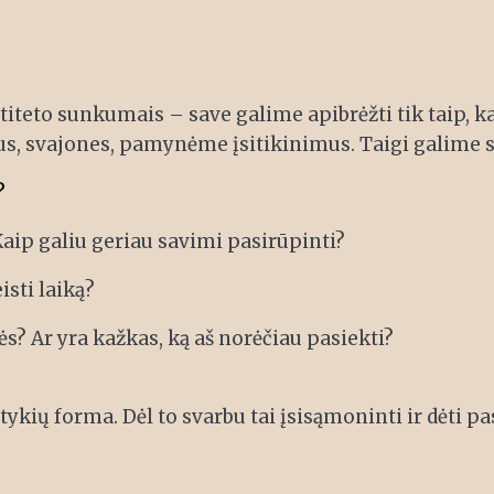
teto sunkumais – save galime apibrėžti tik taip, kai
lus, svajones, pamynėme įsitikinimus. Taigi galime 
?
Kaip galiu geriau savimi pasirūpinti?
sti laiką?
? Ar yra kažkas, ką aš norėčiau pasiekti?
ykių forma. Dėl to svarbu tai įsisąmoninti ir dėti pa