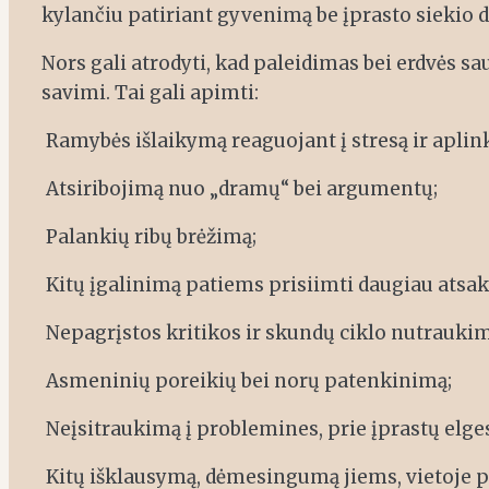
kylančiu patiriant gyvenimą be įprasto siekio d
Nors gali atrodyti, kad paleidimas bei erdvės sa
savimi. Tai gali apimti:
Ramybės išlaikymą reaguojant į stresą ir aplin
Atsiribojimą nuo „dramų“ bei argumentų;
Palankių ribų brėžimą;
Kitų įgalinimą patiems prisiimti daugiau atsa
Nepagrįstos kritikos ir skundų ciklo nutraukim
Asmeninių poreikių bei norų patenkinimą;
Neįsitraukimą į problemines, prie įprastų elges
Kitų išklausymą, dėmesingumą jiems, vietoje pa