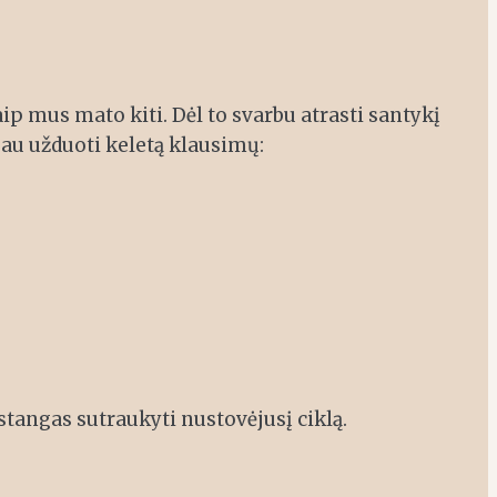
p mus mato kiti. Dėl to svarbu atrasti santykį
sau užduoti keletą klausimų:
stangas sutraukyti nustovėjusį ciklą.