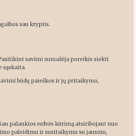
agalbos sau kryptis.
Pasitikint savimi sumažėja poreikis siekti
 sąskaita.
avimi būdų paieškos ir jų pritaikymo,
 Sau palankios erdvės kūrimą atsiribojant nuo
erimo paleidimu ir susitaikymu su jausmu,