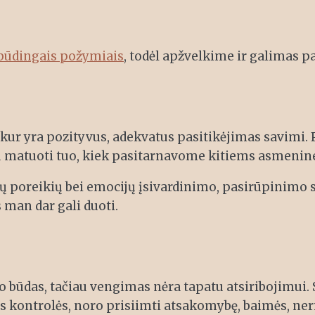
būdingais požymiais
, todėl apžvelkime ir galimas p
kur yra pozityvus, adekvatus pasitikėjimas savimi. 
 matuoti tuo, kiek pasitarnavome kitiems asmenine
ų poreikių bei emocijų įsivardinimo, pasirūpinimo s
 man dar gali duoti.
o būdas, tačiau vengimas nėra tapatu atsiribojimui.
ijos kontrolės, noro prisiimti atsakomybę, baimės, n