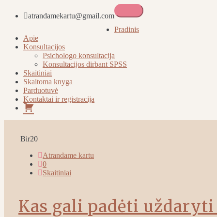
atrandamekartu@gmail.com
Atrandame kartu
Pradinis
Apie
Konsultacijos
Psichologo konsultacija
Konsultacijos dirbant SPSS
Skaitiniai
Skaitoma knyga
Parduotuvė
Kontaktai ir registracija
Pirkinių
krepšelis
Bir
20
Atrandame kartu
0
Skaitiniai
Kas gali padėti uždaryt