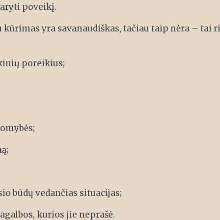
aryti poveikį.
u kūrimas yra savanaudiškas, tačiau taip nėra – tai ri
kinių poreikius;
komybės;
ą;
io būdų vedančias situacijas;
galbos, kurios jie neprašė.