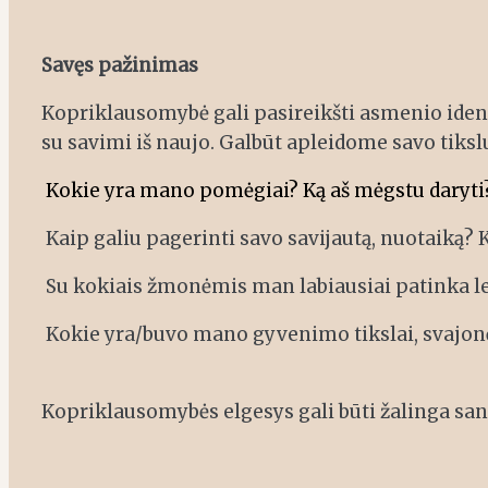
Savęs pažinimas
Kopriklausomybė gali pasireikšti asmenio identi
su savimi iš naujo. Galbūt apleidome savo tiks
Kokie yra mano pomėgiai? Ką aš mėgstu daryti
Kaip galiu pagerinti savo savijautą, nuotaiką? 
Su kokiais žmonėmis man labiausiai patinka lei
Kokie yra/buvo mano gyvenimo tikslai, svajonės
Kopriklausomybės elgesys gali būti žalinga sant