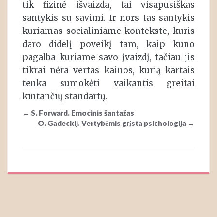
tik fizinė išvaizda, tai visapusiškas
santykis su savimi. Ir nors tas santykis
kuriamas socialiniame kontekste, kuris
daro didelį poveikį tam, kaip kūno
pagalba kuriame savo įvaizdį, tačiau jis
tikrai nėra vertas kainos, kurią kartais
tenka sumokėti vaikantis greitai
kintančių standartų.
Post
←
S. Forward. Emocinis šantažas
navigation
O. Gadeckij. Vertybėmis grįsta psichologija
→