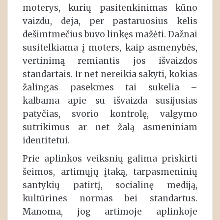
moterys, kurių pasitenkinimas kūno
vaizdu, deja, per pastaruosius kelis
dešimtmečius buvo linkęs mažėti. Dažnai
susitelkiama į moters, kaip asmenybės,
vertinimą remiantis jos išvaizdos
standartais. Ir net nereikia sakyti, kokias
žalingas pasekmes tai sukelia –
kalbama apie su išvaizda susijusias
patyčias, svorio kontrolę, valgymo
sutrikimus ar net žalą asmeniniam
identitetui.
Prie aplinkos veiksnių galima priskirti
šeimos, artimųjų įtaką, tarpasmeninių
santykių patirtį, socialinę mediją,
kultūrines normas bei standartus.
Manoma, jog artimoje aplinkoje