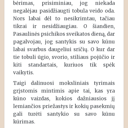
bėrimas, prisiminiau, jog niekada
negalėjau pasidžiaugti tobula veido oda.
Nors labai dėl to nesikrimtau, tačiau
tikrai ir nesidžiaugiau. O šiandien,
Pasaulinės psichikos sveikatos dieną, dar
pagalvojau, jog santykis su savo kūnu
labai svarbus daugeliui sričių. O kur dar
tie tobuli ūgio, svorio, stiliaus pojūčio ir
kiti standartais, kuriuos tik spėk
vaikytis.
Taigi dalinuosi moksliniais tyrimais
grįstomis mintimis apie tai, kas yra
kūno vaizdas, kokios dažniausios jį
lemiančios priežastys ir kokių pasekmių
gali turėti santykio su savo kūnu
kūrimas.