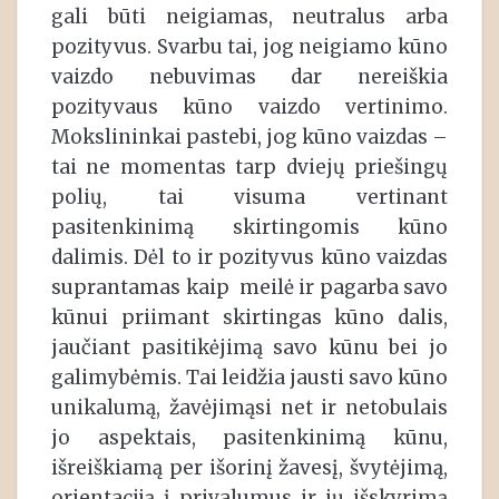
gali būti neigiamas, neutralus arba
pozityvus. Svarbu tai, jog neigiamo kūno
vaizdo nebuvimas dar nereiškia
pozityvaus kūno vaizdo vertinimo.
Mokslininkai pastebi, jog kūno vaizdas –
tai ne momentas tarp dviejų priešingų
polių, tai visuma vertinant
pasitenkinimą skirtingomis kūno
dalimis. Dėl to ir pozityvus kūno vaizdas
suprantamas kaip meilė ir pagarba savo
kūnui priimant skirtingas kūno dalis,
jaučiant pasitikėjimą savo kūnu bei jo
galimybėmis. Tai leidžia jausti savo kūno
unikalumą, žavėjimąsi net ir netobulais
jo aspektais, pasitenkinimą kūnu,
išreiškiamą per išorinį žavesį, švytėjimą,
orientaciją į privalumus ir jų išskyrimą