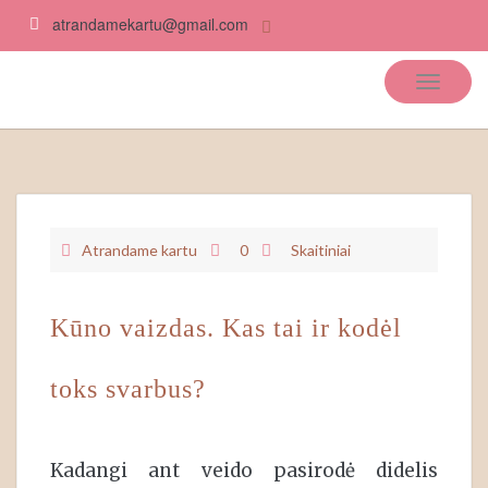
atrandamekartu@gmail.com
Atrandame kartu
Atrandame kartu
0
Skaitiniai
Kūno vaizdas. Kas tai ir kodėl
toks svarbus?
Kadangi ant veido pasirodė didelis