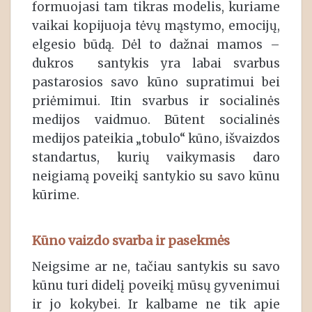
formuojasi tam tikras modelis, kuriame
vaikai kopijuoja tėvų mąstymo, emocijų,
elgesio būdą. Dėl to dažnai mamos –
dukros santykis yra labai svarbus
pastarosios savo kūno supratimui bei
priėmimui. Itin svarbus ir socialinės
medijos vaidmuo. Būtent socialinės
medijos pateikia „tobulo“ kūno, išvaizdos
standartus, kurių vaikymasis daro
neigiamą poveikį santykio su savo kūnu
kūrime.
Kūno vaizdo svarba ir pasekmės
Neigsime ar ne, tačiau santykis su savo
kūnu turi didelį poveikį mūsų gyvenimui
ir jo kokybei. Ir kalbame ne tik apie