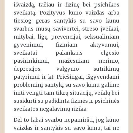
išvaizdą, tačiau ir fizinę bei psichikos
sveikatą. Pozityvus kūno vaizdas arba
tiesiog geras santykis su savo kūnu
svarbus mūsų savivertei, streso įveikai,
mitybai, ligų prevencijai, seksualiniam
gyvenimui, fiziniam aktyvumui,
sveikatai palankaus elgesio
pasirinkimui, mažesniam nerimo,
depresijos, valgymo sutrikimų
patyrimui ir kt. Priešingai, išgyvendami
probleminį santykį su savo kūnu galime
imti vengti tam tikrų situacijų, veiklų bei
susidurti su padidinta fizinės ir psichinės
sveikatos negalavimų rizika.
Dėl to labai svarbu nepamiršti, jog kūno
vaizdas ir santykis su savo kūnu, tai ne