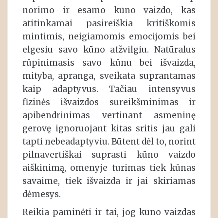
norimo ir esamo kūno vaizdo, kas
atitinkamai pasireiškia kritiškomis
mintimis, neigiamomis emocijomis bei
elgesiu savo kūno atžvilgiu. Natūralus
rūpinimasis savo kūnu bei išvaizda,
mityba, apranga, sveikata suprantamas
kaip adaptyvus. Tačiau intensyvus
fizinės išvaizdos sureikšminimas ir
apibendrinimas vertinant asmeninę
gerovę ignoruojant kitas sritis jau gali
tapti nebeadaptyviu. Būtent dėl to, norint
pilnavertiškai suprasti kūno vaizdo
aiškinimą, omenyje turimas tiek kūnas
savaime, tiek išvaizda ir jai skiriamas
dėmesys.
Reikia paminėti ir tai, jog kūno vaizdas