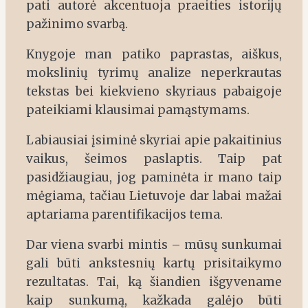
pati autorė akcentuoja praeities istorijų
pažinimo svarbą.
Knygoje man patiko paprastas, aiškus,
mokslinių tyrimų analize neperkrautas
tekstas bei kiekvieno skyriaus pabaigoje
pateikiami klausimai pamąstymams.
Labiausiai įsiminė skyriai apie pakaitinius
vaikus, šeimos paslaptis. Taip pat
pasidžiaugiau, jog paminėta ir mano taip
mėgiama, tačiau Lietuvoje dar labai mažai
aptariama parentifikacijos tema.
Dar viena svarbi mintis – mūsų sunkumai
gali būti ankstesnių kartų prisitaikymo
rezultatas. Tai, ką šiandien išgyvename
kaip sunkumą, kažkada galėjo būti