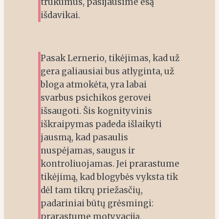
trūkumus, pasijausime esą
išdavikai.
Pasak Lernerio, tikėjimas, kad už
gera galiausiai bus atlyginta, už
bloga atmokėta, yra labai
svarbus psichikos gerovei
išsaugoti. Šis kognityvinis
iškraipymas padeda išlaikyti
jausmą, kad pasaulis
nuspėjamas, saugus ir
kontroliuojamas. Jei prarastume
tikėjimą, kad blogybės vyksta tik
dėl tam tikrų priežasčių,
padariniai būtų grėsmingi:
prarastume motyvaciją,