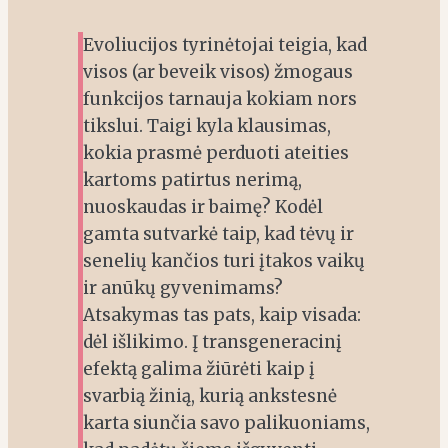
Evoliucijos tyrinėtojai teigia, kad
visos (ar beveik visos) žmogaus
funkcijos tarnauja kokiam nors
tikslui. Taigi kyla klausimas,
kokia prasmė perduoti ateities
kartoms patirtus nerimą,
nuoskaudas ir baimę? Kodėl
gamta sutvarkė taip, kad tėvų ir
senelių kančios turi įtakos vaikų
ir anūkų gyvenimams?
Atsakymas tas pats, kaip visada:
dėl išlikimo. Į transgeneracinį
efektą galima žiūrėti kaip į
svarbią žinią, kurią ankstesnė
karta siunčia savo palikuoniams,