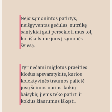
Neįsisąmonintos patirtys,
neišgyventas gedulas, nutrūkę
santykiai gali persekioti mus tol,
kol iškelsime juos į sąmonės
šviesą.
Tyrinėdami miglotus praeities
klodus apsvarstykite, kurios
kolektyvinės traumos palietė
jūsų šeimos narius, kokių
baisybių jiems teko patirti ir
kokius žiaurumus iškęsti.