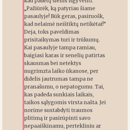
kad padėtų šiems išgyventi.
„Pažiūrėk, ką patyriau šiame
pasaulyje! Būk geras, pasiruošk,
kad nelaimė neištiktų netikėtai!”
Deja, toks paveldimas
prisitaikymas turi ir trūkumų.
Kai pasaulyje tampa ramiau,
baigiasi karas ir senelių patirtas
skausmas bei netektys
nugrimzta laiko ūkanose, per
didelis jautrumas tampa ne
pranašumu, o nepatogumu. Tai,
kas padeda sunkiais laikais,
taikos sąlygomis virsta našta. Jei
norime sustabdyti traumos
plitimą ir pasirūpinti savo
nepaaiškinamu, pertekliniu ar