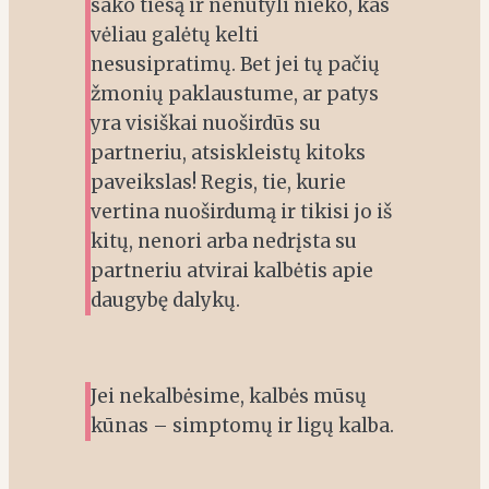
sako tiesą ir nenutyli nieko, kas
vėliau galėtų kelti
nesusipratimų. Bet jei tų pačių
žmonių paklaustume, ar patys
yra visiškai nuoširdūs su
partneriu, atsiskleistų kitoks
paveikslas! Regis, tie, kurie
vertina nuoširdumą ir tikisi jo iš
kitų, nenori arba nedrįsta su
partneriu atvirai kalbėtis apie
daugybę dalykų.
Jei nekalbėsime, kalbės mūsų
kūnas – simptomų ir ligų kalba.