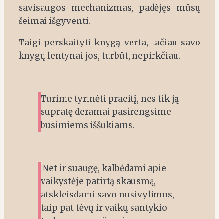
savisaugos mechanizmas, padėjęs mūsų
šeimai išgyventi.
Taigi perskaityti knygą verta, tačiau savo
knygų lentynai jos, turbūt, nepirkčiau.
Turime tyrinėti praeitį, nes tik ją
supratę deramai pasirengsime
būsimiems iššūkiams.
Net ir suaugę, kalbėdami apie
vaikystėje patirtą skausmą,
atskleisdami savo nusivylimus,
taip pat tėvų ir vaikų santykio