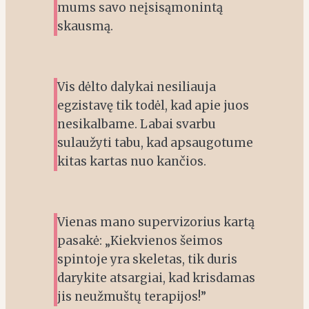
mums savo neįsisąmonintą
skausmą.
Vis dėlto dalykai nesiliauja
egzistavę tik todėl, kad apie juos
nesikalbame. Labai svarbu
sulaužyti tabu, kad apsaugotume
kitas kartas nuo kančios.
Vienas mano supervizorius kartą
pasakė: „Kiekvienos šeimos
spintoje yra skeletas, tik duris
darykite atsargiai, kad krisdamas
jis neužmuštų terapijos!”