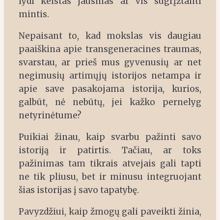
lydi keistas jausmas ar vis sugrįžtanti
mintis.
Nepaisant to, kad mokslas vis daugiau
paaiškina apie transgeneracines traumas,
svarstau, ar prieš mus gyvenusių ar net
negimusių artimųjų istorijos netampa ir
apie save pasakojama istorija, kurios,
galbūt, nė nebūtų, jei kažko pernelyg
netyrinėtume?
Puikiai žinau, kaip svarbu pažinti savo
istoriją ir patirtis. Tačiau, ar toks
pažinimas tam tikrais atvejais gali tapti
ne tik pliusu, bet ir minusu integruojant
šias istorijas į savo tapatybę.
Pavyzdžiui, kaip žmogų gali paveikti žinia,