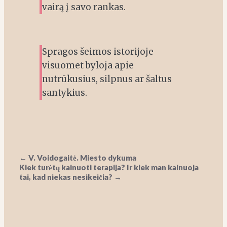
vairą į savo rankas.
Spragos šeimos istorijoje
visuomet byloja apie
nutrūkusius, silpnus ar šaltus
santykius.
Post
←
V. Voidogaitė. Miesto dykuma
Kiek turėtų kainuoti terapija? Ir kiek man kainuoja
navigation
tai, kad niekas nesikeičia?
→