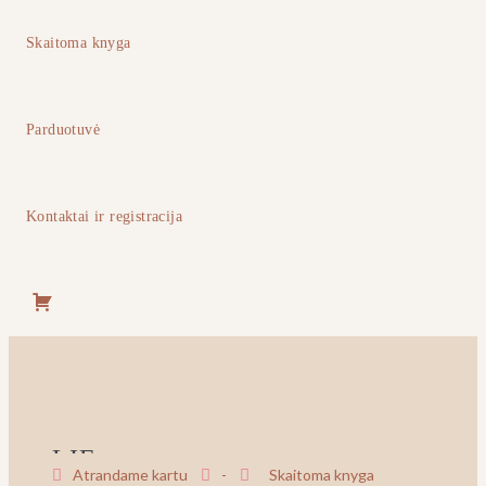
Skaitoma knyga
Parduotuvė
Kontaktai ir registracija
Pirkinių
krepšelis
LIE
8
Atrandame kartu
-
Skaitoma knyga