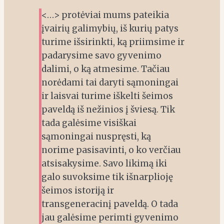
<…> protėviai mums pateikia
įvairių galimybių, iš kurių patys
turime išsirinkti, ką priimsime ir
padarysime savo gyvenimo
dalimi, o ką atmesime. Tačiau
norėdami tai daryti sąmoningai
ir laisvai turime iškelti šeimos
paveldą iš nežinios į šviesą. Tik
tada galėsime visiškai
sąmoningai nuspręsti, ką
norime pasisavinti, o ko verčiau
atsisakysime. Savo likimą iki
galo suvoksime tik išnarplioję
šeimos istoriją ir
transgeneracinį paveldą. O tada
jau galėsime perimti gyvenimo