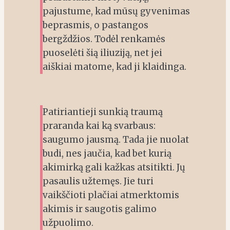
pajustume, kad mūsų gyvenimas
beprasmis, o pastangos
bergždžios. Todėl renkamės
puoselėti šią iliuziją, net jei
aiškiai matome, kad ji klaidinga.
Patiriantieji sunkią traumą
praranda kai ką svarbaus:
saugumo jausmą. Tada jie nuolat
budi, nes jaučia, kad bet kurią
akimirką gali kažkas atsitikti. Jų
pasaulis užtemęs. Jie turi
vaikščioti plačiai atmerktomis
akimis ir saugotis galimo
užpuolimo.