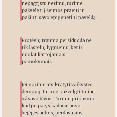
nepagrįstu nerimu, turime
pažvelgti į šeimos praeitį ir
pažinti savo epigenetinį paveldą.
Protėvių trauma persiduoda ne
tik ląstelių lygmeniu, bet ir
nuolat kartojamais
pamokymais.
Jei norime atsikratyti vaikystės
demonų, turime pažvelgti toliau
už savo tėvus. Turime pripažinti,
kad jie patys kadaise buvo
bejėgės aukos, perdavusios