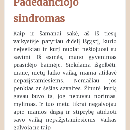
Padedančiojo
sindromas
Kaip ir šamanai sakė, aš iš tiesų
vaikystėje patyriau didelį išgąstį, kurio
neįveikiau ir kurį nuolat nešiojuosi su
savimi. Iš esmės, mano gyvenimas
prasidėjo baimėje. Siekdama išgelbėti,
mane, metų laiko vaiką, mama atidavė
nepažįstamiesiems. Nemačiau jos
penkias ar šešias savaites. Žinutė, kurią
gavau buvo ta, jog nebuvau norimas,
mylimas. Ir tuo metu tikrai negalvojau
apie mamos drąsą ir stiprybę atiduoti
savo vaiką nepažįstamiesiems. Vaikas
galvoja ne taip.