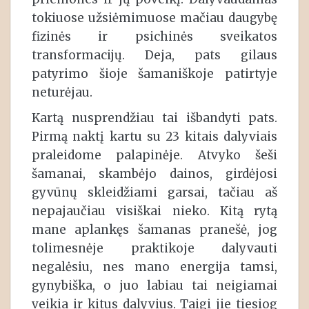
tokiuose užsiėmimuose mačiau daugybę
fizinės ir psichinės sveikatos
transformacijų. Deja, pats gilaus
patyrimo šioje šamaniškoje patirtyje
neturėjau.
Kartą nusprendžiau tai išbandyti pats.
Pirmą naktį kartu su 23 kitais dalyviais
praleidome palapinėje. Atvyko šeši
šamanai, skambėjo dainos, girdėjosi
gyvūnų skleidžiami garsai, tačiau aš
nepajaučiau visiškai nieko. Kitą rytą
mane aplankęs šamanas pranešė, jog
tolimesnėje praktikoje dalyvauti
negalėsiu, nes mano energija tamsi,
gynybiška, o juo labiau tai neigiamai
veikia ir kitus dalyvius. Taigi jie tiesiog