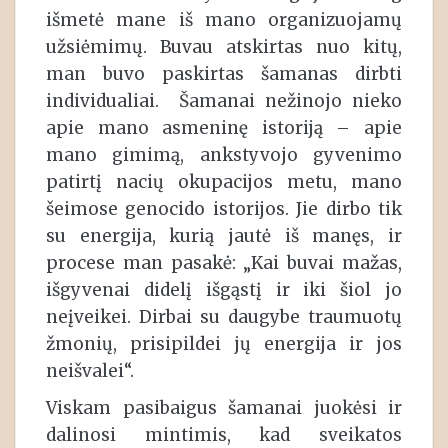
išmetė mane iš mano organizuojamų
užsiėmimų. Buvau atskirtas nuo kitų,
man buvo paskirtas šamanas dirbti
individualiai. Šamanai nežinojo nieko
apie mano asmeninę istoriją – apie
mano gimimą, ankstyvojo gyvenimo
patirtį nacių okupacijos metu, mano
šeimose genocido istorijos. Jie dirbo tik
su energija, kurią jautė iš manęs, ir
procese man pasakė: „Kai buvai mažas,
išgyvenai didelį išgąstį ir iki šiol jo
neįveikei. Dirbai su daugybe traumuotų
žmonių, prisipildei jų energija ir jos
neišvalei“.
Viskam pasibaigus šamanai juokėsi ir
dalinosi mintimis, kad sveikatos