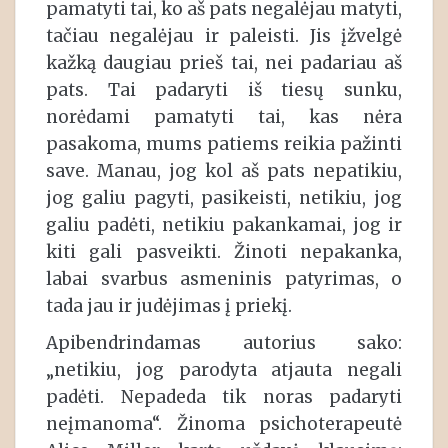
pamatyti tai, ko aš pats negalėjau matyti,
tačiau negalėjau ir paleisti. Jis įžvelgė
kažką daugiau prieš tai, nei padariau aš
pats. Tai padaryti iš tiesų sunku,
norėdami pamatyti tai, kas nėra
pasakoma, mums patiems reikia pažinti
save. Manau, jog kol aš pats nepatikiu,
jog galiu pagyti, pasikeisti, netikiu, jog
galiu padėti, netikiu pakankamai, jog ir
kiti gali pasveikti. Žinoti nepakanka,
labai svarbus asmeninis patyrimas, o
tada jau ir judėjimas į priekį.
Apibendrindamas autorius sako:
„netikiu, jog parodyta atjauta negali
padėti. Nepadeda tik noras padaryti
neįmanoma“. Žinoma psichoterapeutė