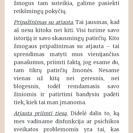
žmogus tam suteikia, galime pasiekti
reikšmingų pokyčių.
Pripažinimas su atjauta
.
Tai jausmas, kad
aš nesu kitoks nei kiti. Visi turime savo
istoriją ir savo skausmingų patirčių. Kito
žmogaus pripažinimas su atjauta – tai
sprendimas matyti mus vienijančius
panašumus, priimti faktą, jog esame du,
tam tikrų patirčių žmonės. Nesame
vienas už kitą nei geresnis, nei
blogesnis, todėl remdamasis savo
žiniomis ir patirtimi bandysiu padėti
tiek, kiek tai man įmanoma.
Atjauta priimti tiesą
.
Didelė dalis to, ką
mes vadiname disfunkcija ar psichikos
sveikatos problemomis yra tai, kas