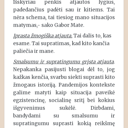
Išskyriau penkis atjautos lygius,
padedančius padėti sau ir kitiems. Tai
nėra schema, tai tiesiog mano situacijos
matymas,- sako Gabor Mate.
Įprasta žmogiška atjauta.
Tai dalis to, kas
esame. Tai supratimas, kad kito kančia
paliečia ir mane.
Smalsumu ir supratingumu grįsta atjauta
.
Nepakanka pasijusti blogai dėl to, jog
kažkas kenčia, svarbu siekti suprasti kito
žmogaus istoriją. Pandemijos kontekste
galime matyti kaip situacija paveikė
egzistencinę, socialinę sritį bei kokius
išgyvenimus sukėlė. Dirbdami,
bandydami su smalsumu ir
supratingumu suprasti kokią reikšmę