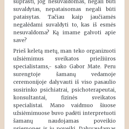
suprasti, jog nesuvaldomas, negali būti
suvaldytas, nepataisomas negali būti
pataisytas. Tačiau kaip jaučiamės
negalėdami suvaldyti to, kas iš esmės
nesuvaldoma? Ką imame galvoti apie
save?
Prieš keletą metų, man teko organizuoti
užsiėmimus sveikatos priežiūros
specialistams,- sako Gabor Mate. Peru
surengtoje šamanų vedamoje
ceremonijoje dalyvauti iš viso pasaulio
susirinko psichiatrai, psichoterapeutai,
konsultantai, fizinės sveikatos
specialistai. Mano vaidmuo šiuose
užsiėmimuose buvo padėti interpretuoti
šamanų naudojamas poveikio
priemones ir jų poveikį. Dalyvaudamas