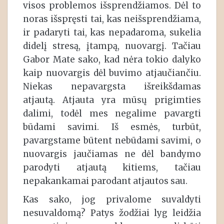
visos problemos išsprendžiamos. Dėl to
noras išspręsti tai, kas neišsprendžiama,
ir padaryti tai, kas nepadaroma, sukelia
didelį stresą, įtampą, nuovargį. Tačiau
Gabor Mate sako, kad nėra tokio dalyko
kaip nuovargis dėl buvimo atjaučiančiu.
Niekas nepavargsta išreikšdamas
atjautą. Atjauta yra mūsų prigimties
dalimi, todėl mes negalime pavargti
būdami savimi. Iš esmės, turbūt,
pavargstame būtent nebūdami savimi, o
nuovargis jaučiamas ne dėl bandymo
parodyti atjautą kitiems, tačiau
nepakankamai parodant atjautos sau.
Kas sako, jog privalome suvaldyti
nesuvaldomą? Patys žodžiai lyg leidžia