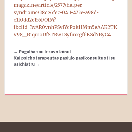
magazine/article/2577/helper-
syndrome/38ce6fec-0411-473e-a98d-
c1f0dd2e155f/OIM?
fbclid=IwAR0vnhPSvlYcPokHMm5eAAK2TK
V98__BiqmoDfSTRwLSyfmxgf6KSdYByC4
Post
←
Pagalba sau ir savo kūnui
navigation
Kai psichoterapeutas pasiūlo pasikonsultuoti su
psichiatru
→