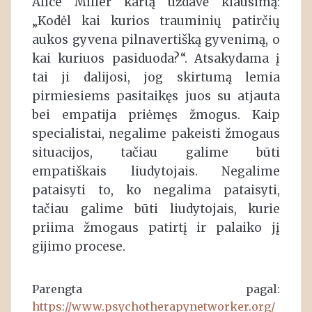
Alice Miller kartą uždavė klausimą:
„Kodėl kai kurios trauminių patirčių
aukos gyvena pilnavertišką gyvenimą, o
kai kuriuos pasiduoda?“. Atsakydama į
tai ji dalijosi, jog skirtumą lemia
pirmiesiems pasitaikęs juos su atjauta
bei empatija priėmęs žmogus. Kaip
specialistai, negalime pakeisti žmogaus
situacijos, tačiau galime būti
empatiškais liudytojais. Negalime
pataisyti to, ko negalima pataisyti,
tačiau galime būti liudytojais, kurie
priima žmogaus patirtį ir palaiko jį
gijimo procese.
Parengta pagal:
https://www.psychotherapynetworker.org/