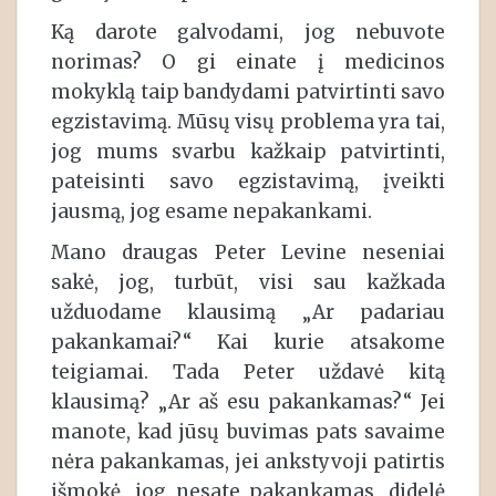
Ką darote galvodami, jog nebuvote
norimas? O gi einate į medicinos
mokyklą taip bandydami patvirtinti savo
egzistavimą. Mūsų visų problema yra tai,
jog mums svarbu kažkaip patvirtinti,
pateisinti savo egzistavimą, įveikti
jausmą, jog esame nepakankami.
Mano draugas Peter Levine neseniai
sakė, jog, turbūt, visi sau kažkada
užduodame klausimą „Ar padariau
pakankamai?“ Kai kurie atsakome
teigiamai. Tada Peter uždavė kitą
klausimą? „Ar aš esu pakankamas?“ Jei
manote, kad jūsų buvimas pats savaime
nėra pakankamas, jei ankstyvoji patirtis
išmokė, jog nesate pakankamas, didelė