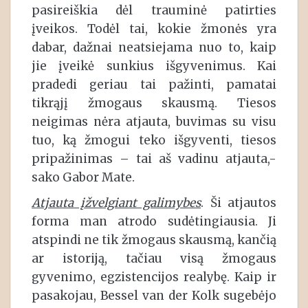
pasireiškia dėl trauminė patirties
įveikos. Todėl tai, kokie žmonės yra
dabar, dažnai neatsiejama nuo to, kaip
jie įveikė sunkius išgyvenimus. Kai
pradedi geriau tai pažinti, pamatai
tikrąjį žmogaus skausmą. Tiesos
neigimas nėra atjauta, buvimas su visu
tuo, ką žmogui teko išgyventi, tiesos
pripažinimas – tai aš vadinu atjauta,-
sako Gabor Mate.
Atjauta įžvelgiant galimybes
. Ši atjautos
forma man atrodo sudėtingiausia. Ji
atspindi ne tik žmogaus skausmą, kančią
ar istoriją, tačiau visą žmogaus
gyvenimo, egzistencijos realybę. Kaip ir
pasakojau, Bessel van der Kolk sugebėjo