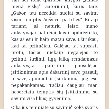
van der Kolk (pastaba: knygos „Kūnas
mena viską“ autoriumi), kuris tarė:
„Gabor, tau nereikia nuolat su savimi
visur temptis Aušvico patirties“. Kitaip
tariant, aš neturiu leisti mano
ankstyvajai patirčiai leisti apibrėžti to,
kas aš esu ir kaip matau save. Užtrukau,
kad tai priimčiau. Galėjau tai suprasti
protu, tačiau niekaip negalėjau to
priimti širdimi. Ilgą laiką remdamasis
ankstyvąja patirtimi puoselėjau
įsitikinimus apie dabartinį savo pasaulį
ir save, apimant ir įsitikinimą, jog esu
nepakankamas. Tačiau daugiau man
nebereikia temptis šių įsitikinimų su
savimi visą likusį gyvenimą.
O ką jūs tempiate su savimi? Koks svoris