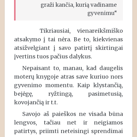
graži kančia, kurią vadiname
gyvenimu“
Tikriausiai, vienareikšmiško
atsakymo į tai nėra. Be to, kiekvienas
atsižvelgiant į savo patirtį skirtingai
įvertins tuos pačius dalykus.
Nepaisant to, manau, kad daugelis
moterų knygoje atras save kuriuo nors
gyvenimo momentu. Kaip klystančią,
bejėgę, ryžtingą, pasimetusią,
kovojančią ir t.t.
Savojo aš paieškos ne visada būna
lengvos, tačiau net ir neigiamos
patirtys, priimti neteisingi sprendimai