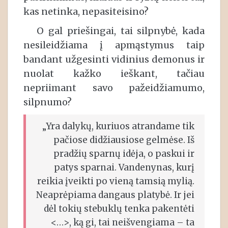
kas netinka, nepasiteisino?
O gal priešingai, tai silpnybė, kada
nesileidžiama į apmąstymus taip
bandant užgesinti vidinius demonus ir
nuolat kažko ieškant, tačiau
nepriimant savo pažeidžiamumo,
silpnumo?
„Yra dalykų, kuriuos atrandame tik
pačiose didžiausiose gelmėse. Iš
pradžių sparnų idėja, o paskui ir
patys sparnai. Vandenynas, kurį
reikia įveikti po vieną tamsią mylią.
Neaprėpiama dangaus platybė. Ir jei
dėl tokių stebuklų tenka pakentėti
<…>, ką gi, tai neišvengiama – ta