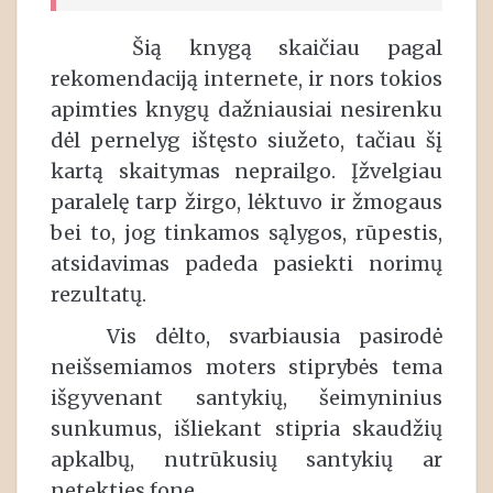
Šią knygą skaičiau pagal
rekomendaciją internete, ir nors tokios
apimties knygų dažniausiai nesirenku
dėl pernelyg ištęsto siužeto, tačiau šį
kartą skaitymas neprailgo. Įžvelgiau
paralelę tarp žirgo, lėktuvo ir žmogaus
bei to, jog tinkamos sąlygos, rūpestis,
atsidavimas padeda pasiekti norimų
rezultatų.
Vis dėlto, svarbiausia pasirodė
neišsemiamos moters stiprybės tema
išgyvenant santykių, šeimyninius
sunkumus, išliekant stipria skaudžių
apkalbų, nutrūkusių santykių ar
netekties fone.