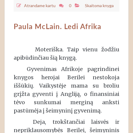
Atrandame kartu
0
Skaitoma knyga
Paula McLain. Ledi Afrika
Moteriška. Taip vienu žodžiu
apibūdinčiau šią knygą.
Gyvenimas Afrikoje pagrindinei
knygos herojai Berilei nestokoja
iššūkių. Vaikystėje mama su broliu
grįžta gyventi į Angliją, o finansiniai
tėvo sunkumai merginą anksti
pastūmėja į šeimyninį gyvenimą.
Deja, trokštančiai laisvės ir
nepriklausomybės Berilei, šeimyninis