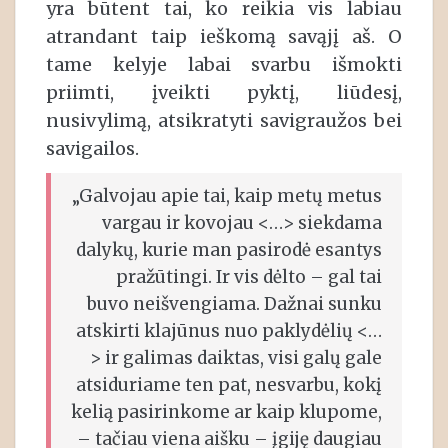
yra būtent tai, ko reikia vis labiau
atrandant taip ieškomą savąjį aš. O
tame kelyje labai svarbu išmokti
priimti, įveikti pyktį, liūdesį,
nusivylimą, atsikratyti savigraužos bei
savigailos.
„Galvojau apie tai, kaip metų metus
vargau ir kovojau <…> siekdama
dalykų, kurie man pasirodė esantys
pražūtingi. Ir vis dėlto – gal tai
buvo neišvengiama. Dažnai sunku
atskirti klajūnus nuo paklydėlių <…
> ir galimas daiktas, visi galų gale
atsiduriame ten pat, nesvarbu, kokį
kelią pasirinkome ar kaip klupome,
– tačiau viena aišku – įgiję daugiau