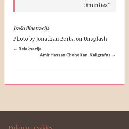
išminties“
Įrašo iliustracija
Photo by Jonathan Borba on Unsplash
Post
←
Relaksacija
navigation
Amir Hassan Cheheltan. Kaligrafas
→
Pirkimo taisyklės