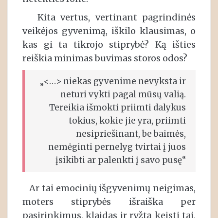
Kita vertus, vertinant pagrindinės
veikėjos gyvenimą, iškilo klausimas, o
kas gi ta tikrojo stiprybė? Ką išties
reiškia minimas buvimas storos odos?
„<…> niekas gyvenime nevyksta ir
neturi vykti pagal mūsų valią.
Tereikia išmokti priimti dalykus
tokius, kokie jie yra, priimti
nesipriešinant, be baimės,
nemėginti pernelyg tvirtai į juos
įsikibti ar palenkti į savo pusę“
Ar tai emocinių išgyvenimų neigimas,
moters stiprybės išraiška per
pasirinkimus, klaidas ir ryžtą keisti tai,