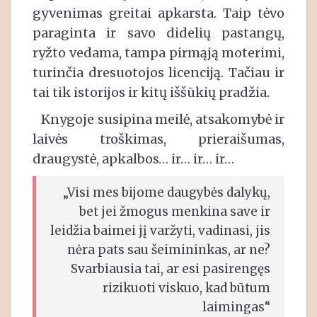
gyvenimas greitai apkarsta. Taip tėvo
paraginta ir savo didelių pastangų,
ryžto vedama, tampa pirmąją moterimi,
turinčia dresuotojos licenciją. Tačiau ir
tai tik istorijos ir kitų iššūkių pradžia.
Knygoje susipina meilė, atsakomybė ir
laivės troškimas, prieraišumas,
draugystė, apkalbos… ir… ir… ir…
„Visi mes bijome daugybės dalykų,
bet jei žmogus menkina save ir
leidžia baimei jį varžyti, vadinasi, jis
nėra pats sau šeimininkas, ar ne?
Svarbiausia tai, ar esi pasirengęs
rizikuoti viskuo, kad būtum
laimingas“