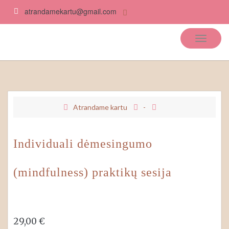
atrandamekartu@gmail.com
Atrandame kartu
Atrandame kartu
-
Individuali dėmesingumo
(mindfulness) praktikų sesija
29,00
€