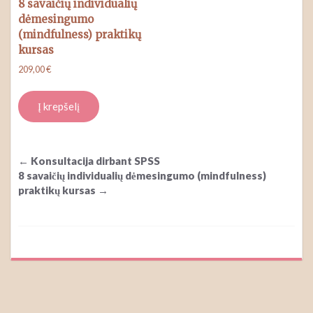
8 savaičių individualių
dėmesingumo
(mindfulness) praktikų
kursas
209,00
€
Į krepšelį
←
Konsultacija dirbant SPSS
Post
8 savaičių individualių dėmesingumo (mindfulness)
navigation
praktikų kursas
→