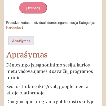
produkto
Į krepšelį
kiekis:
Individuali
dėmesingumo
Produkto kodas:
Individuali dėmesingumo sesija
Kategorija:
(mindfulness)
Parduotuvė
praktikų
sesija
Aprašymas
Aprašymas
Dėmesingo įsisąmoninimo sesija, kurios
metu vadovaujamės 8 savaičių programos
turiniu.
Sesijos trukmė iki 1,5 val., google meet ar
kitoje platformoje.
Daugiau apie programą galite rasti skiltyje