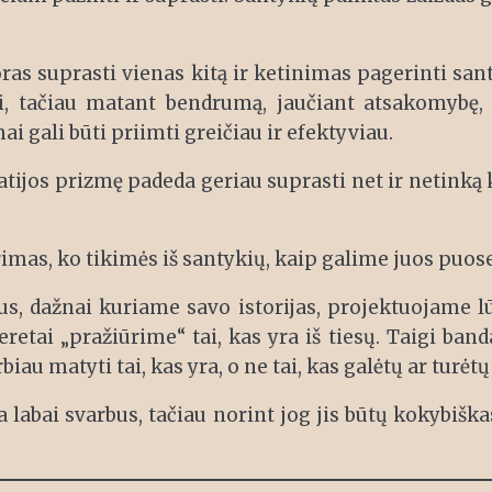
as suprasti vienas kitą ir ketinimas pagerinti san
i, tačiau matant bendrumą, jaučiant atsakomybę, 
ai gali būti priimti greičiau ir efektyviau.
ijos prizmę padeda geriau suprasti net ir netinką ki
imas, ko tikimės iš santykių, kaip galime juos puose
s, dažnai kuriame savo istorijas, projektuojame l
neretai „pražiūrime“ tai, kas yra iš tiesų. Taigi ban
biau matyti tai, kas yra, o ne tai, kas galėtų ar turėtų
a labai svarbus, tačiau norint jog jis būtų kokybišk