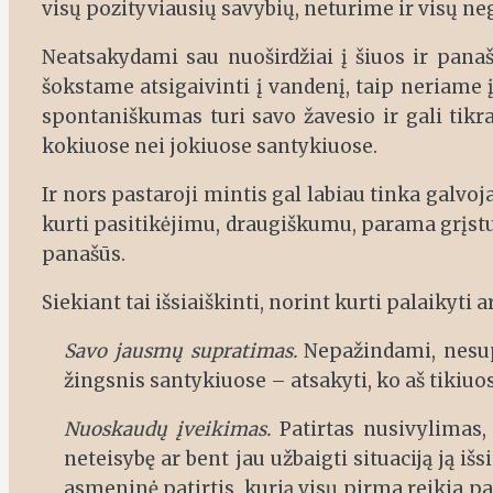
visų pozityviausių savybių, neturime ir visų ne
Neatsakydami sau nuoširdžiai į šiuos ir panaš
šokstame atsigaivinti į vandenį, taip neriame
spontaniškumas turi savo žavesio ir gali tikra
kokiuose nei jokiuose santykiuose.
Ir nors pastaroji mintis gal labiau tinka galvo
kurti pasitikėjimu, draugiškumu, parama grįstus 
panašūs.
Siekiant tai išsiaiškinti, norint kurti palaikyti
Savo jausmų supratimas.
Nepažindami, nesup
žingsnis santykiuose – atsakyti, ko aš tikiuos
Nuoskaudų įveikimas.
Patirtas nusivylimas, 
neteisybę ar bent jau užbaigti situaciją ją iš
asmeninė patirtis, kurią visų pirma reikia pa