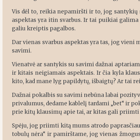
Vis dėl to, reikia nepamiršti ir to, jog santyk
aspektas yra itin svarbus. Ir tai puikiai galima
galiu kreiptis pagalbos.
Dar vienas svarbus aspektas yra tas, jog vieni 
savimi.
Vienatvė ar santykis su savimi dažnai aptariam
ir kitais neigiamais aspektais. Ir čia kyla kla
kito, kad mane lyg papildytų, išbaigtų? Ar tai r
Dažnai pokalbis su savimi nebūna labai pozity
privalumus, dedame kablelį tardami „bet“ ir po
prie kitų klausimų apie tai, ar kitas gali priimt
Spėju, jog priimti kitą mums atrodo paprasčiau,
tobulų nėra“ ir pamirštame, jog vienas žmogus 