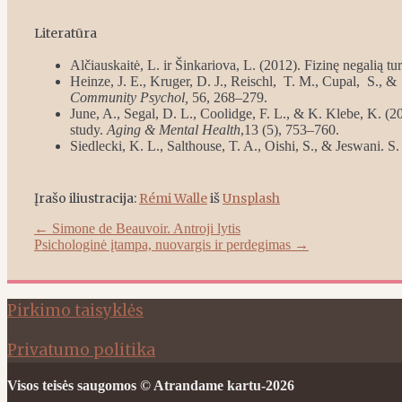
Literatūra
Alčiauskaitė, L. ir Šinkariova, L. (2012). Fizinę negalią
Heinze, J. E., Kruger, D. J., Reischl, T. M., Cupal, S.
Community Psychol,
56, 268–279.
June, A., Segal, D. L., Coolidge, F. L., & K. Klebe, K. (2
study.
Aging & Mental Health
,13 (5), 753–760.
Siedlecki, K. L., Salthouse, T. A., Oishi, S., & Jeswani.
Įrašo iliustracija:
Rémi Walle
iš
Unsplash
Post
←
Simone de Beauvoir. Antroji lytis
Psichologinė įtampa, nuovargis ir perdegimas
→
navigation
Pirkimo taisyklės
Privatumo politika
Visos teisės saugomos © Atrandame kartu-2026