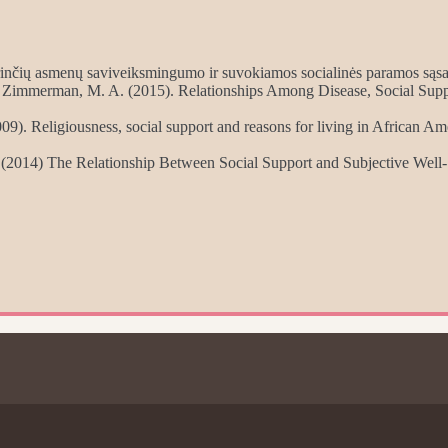
 turinčių asmenų saviveiksmingumo ir suvokiamos socialinės paramos sąs
, & Zimmerman, M. A. (2015). Relationships Among Disease, Social Sup
009). Religiousness, social support and reasons for living in African 
 S. (2014) The Relationship Between Social Support and Subjective Wel