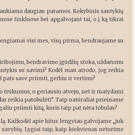
s sulaukiama daugiau paramos. Kokybinis santykių
uose tinkluose bei apgalvojant tai, o į ką tikrai
išvengiamai visi mes, visų pirma, bendraujame su
tsiribojimu, bendravimo įgūdžių stoka, uždarumu
santykis su savimi? Kodėl man atrodo, jog reikia
 pats save priimti, gerbiu ir vertinu?
 trūkumus, o geriausiu atveju, net ir matydami
r reikia patobulėti“. Taip natūraliai prieiname
galiu priimti kitą, kuris taip pat nėra tobulas?
ulą. Kažkodėl apie kitus lengviau galvojame „juk
 savybių. Lygiai taip, kaip kiekvienas neturime