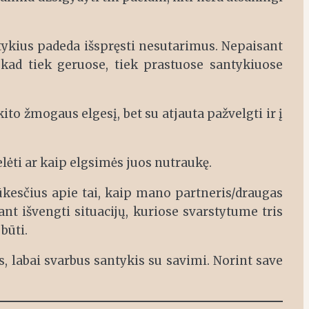
tykius padeda išspręsti nesutarimus. Nepaisant
kad tiek geruose, tiek prastuose santykiuose
to žmogaus elgesį, bet su atjauta pažvelgti ir į
lėti ar kaip elgsimės juos nutraukę.
ūkesčius apie tai, kaip mano partneris/draugas
dant išvengti situacijų, kuriose svarstytume tris
 būti.
as, labai svarbus santykis su savimi. Norint save