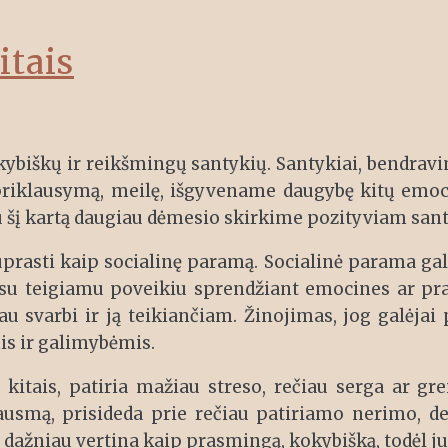
itais
ybiškų ir reikšmingų santykių. Santykiai, bendravi
klausymą, meilę, išgyvename daugybę kitų emocijų 
au šį kartą daugiau dėmesio skirkime pozityviam santy
rasti kaip socialinę paramą. Socialinė parama gali 
is su teigiamu poveikiu sprendžiant emocines ar pra
u svarbi ir ją teikiančiam. Žinojimas, jog galėjai
mis ir galimybėmis.
kitais, patiria mažiau streso, rečiau serga ar gre
ausmą, prisideda prie rečiau patiriamo nerimo, d
ą dažniau vertina kaip prasmingą, kokybišką, todėl j