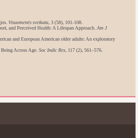
ajos.
Visuomenės sveikata
, 3 (58), 101-108.
port, and Perceived Health: A Lifespan Approach.
Am J
American and European American older adults: An exploratory
l- Being Across Age.
Soc Indic Res
, 117 (2), 561–576.