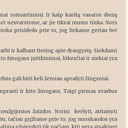
nai romantinius). Ir kaip karštą vasaros dieną
et nesvarstome, ar jie tikrai mums tinka. Nors
stoka prisideda prie to, jog liekame geriau bet
arbi ir kalbant tiesiog apie draugystę. Siekdami
to žmogaus įsitikinimai, lūkesčiai ir siekiai yra
rbūs gali būti keli žemiau aprašyti žingsniai.
prasti ir kito žmogaus. Taigi pirmas svarbus
žgijusios žaizdos. Norisi keršyti, atitaisyti
arbu, tačiau grįžtame prie to, jog nuoskaudos yra
alima užsigydyti tik pačiam, kiti nėra atsakingi