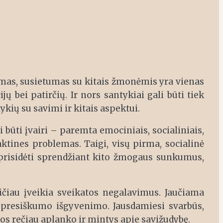
mas, susietumas su kitais žmonėmis yra vienas
bei patirčių. Ir nors santykiai gali būti tiek
kių su savimi ir kitais aspektui.
būti įvairi – paremta emociniais, socialiniais,
ktines problemas. Taigi, visų pirma, socialinė
 prisidėti sprendžiant kito žmogaus sunkumus,
ičiau įveikia sveikatos negalavimus. Jaučiama
epresiškumo išgyvenimo. Jausdamiesi svarbūs,
uos rečiau aplanko ir mintys apie savižudybę.