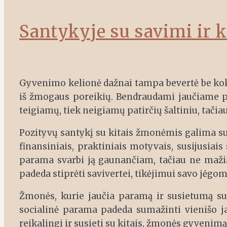
Santykyje su savimi ir k
Gyvenimo kelionė dažnai tampa bevertė be kok
iš žmogaus poreikių. Bendraudami jaučiame pri
teigiamų, tiek neigiamų patirčių šaltiniu, tači
Pozityvų santykį su kitais žmonėmis galima sup
finansiniais, praktiniais motyvais, susijusia
parama svarbi ją gaunančiam, tačiau ne mažia
padeda stiprėti savivertei, tikėjimui savo jėgo
Žmonės, kurie jaučia paramą ir susietumą su 
socialinė parama padeda sumažinti vienišo j
reikalingi ir susieti su kitais, žmonės gyvenim