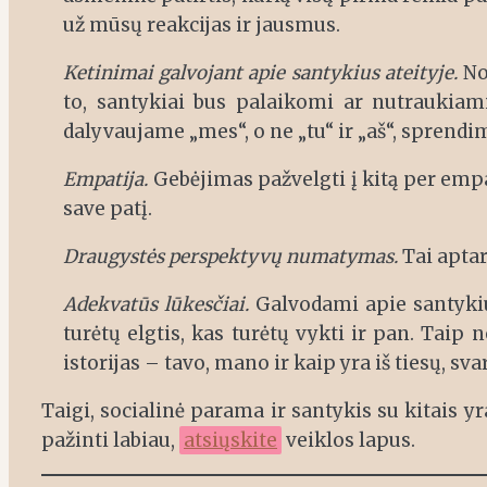
už mūsų reakcijas ir jausmus.
Ketinimai galvojant apie santykius ateityje.
Nor
to, santykiai bus palaikomi ar nutraukiam
dalyvaujame „mes“, o ne „tu“ ir „aš“, sprendim
Empatija.
Gebėjimas pažvelgti į kitą per empat
save patį.
Draugystės perspektyvų numatymas.
Tai aptar
Adekvatūs lūkesčiai.
Galvodami apie santykiu
turėtų elgtis, kas turėtų vykti ir pan. Taip 
istorijas – tavo, mano ir kaip yra iš tiesų, svar
Taigi, socialinė parama ir santykis su kitais yr
pažinti labiau,
atsiųskite
veiklos lapus.