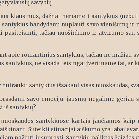
gatyviausių savybių.
ius klausimus, dažnai neriame į santykius (nebūti
 į santykius bandydami nuplauti savo vienišumą ir n
i pasiteisinti, tačiau nuoširdumo ir atvirumo sau 
jant apie romantinius santykius, tačiau ne mažiau sv
santykius, ne visada teisingai įvertiname tai, ar ki
 ar nutraukti santykius išsakant visas nuoskaudas, sva
rasdami savo emocijų, jausmų negalime geriau su
i iš santykių?
nuoskaudos santykiuose kartais jaučiamos kaip neu
siaiškinant. Suteikti situacijai aiškumo yra labai sv
čiam pažinti ir suprasti. Santykių paliktas žaizdas g