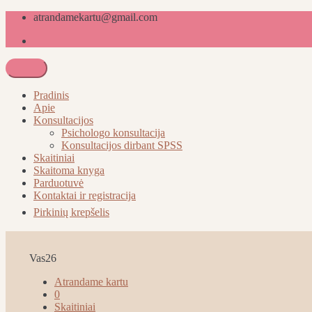
atrandamekartu@gmail.com
Atrandame kartu
Pradinis
Apie
Konsultacijos
Psichologo konsultacija
Konsultacijos dirbant SPSS
Skaitiniai
Skaitoma knyga
Parduotuvė
Kontaktai ir registracija
Pirkinių krepšelis
Vas
26
Atrandame kartu
0
Skaitiniai