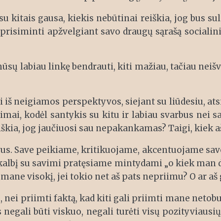
ių su kitais gausa, kiekis nebūtinai reiškia, jog bu
 prisiminti apžvelgiant savo draugų sąrašą socialini
mūsų labiau linkę bendrauti, kiti mažiau, tačiau ne
i iš neigiamos perspektyvos, siejant su liūdesiu, a
usimai, kodėl santykis su kitu ir labiau svarbus nei 
eiškia, jog jaučiuosi sau nepakankamas? Taigi, kiek aš
vus. Save peikiame, kritikuojame, akcentuojame savo
kalbį su savimi pratęsiame mintydami „o kiek man da
i mane visokį, jei tokio net aš pats nepriimu? O ar aš 
 nei priimti faktą, kad kiti gali priimti mane netob
negali būti viskuo, negali turėti visų pozityviausių