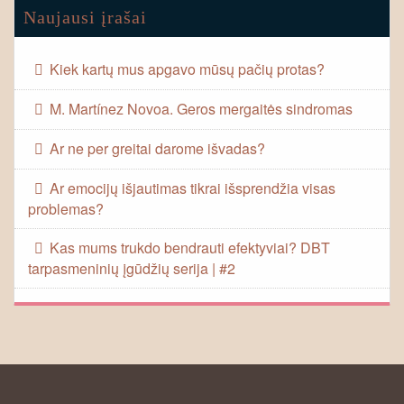
Naujausi įrašai
Kiek kartų mus apgavo mūsų pačių protas?
M. Martínez Novoa. Geros mergaitės sindromas
Ar ne per greitai darome išvadas?
Ar emocijų išjautimas tikrai išsprendžia visas
problemas?
Kas mums trukdo bendrauti efektyviai? DBT
tarpasmeninių įgūdžių serija | #2