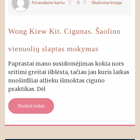
Atrandame kartu
0
Skaitoma knyga
Wong Kiew Kit. Cigunas. Šaolino
vienuolių slaptas mokymas
Paprastai mano susidomėjimas kokia nors
sritimi greitai išblėsta, tačiau jau kuris laikas
nuoširdžiai atlieku išmoktas ciguno
praktikas. Dėl
Skaityti toliau