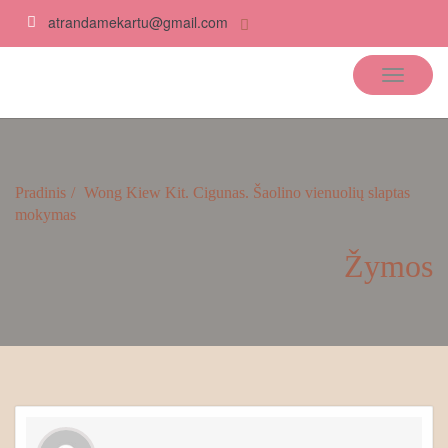
atrandamekartu@gmail.com
Atrandame kartu
Pradinis
Wong Kiew Kit. Cigunas. Šaolino vienuolių slaptas
mokymas
Žymos