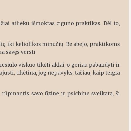
žiai atlieku išmoktas ciguno praktikas. Dėl to,
lių iki keliolikos minučių. Be abejo, praktikoms
a savęs versti.
nesiūlo viskuo tikėti aklai, o geriau pabandyti ir
usti, tikėtina, jog nepavyks, tačiau, kaip teigia
 rūpinantis savo fizine ir psichine sveikata, ši