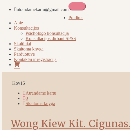
atrandamekartu@gmail.com
Atrandame kartu
Pradinis
Apie
Konsultacijos
Psichologo konsultacija
Konsultacijos dirbant SPSS
Skaitiniai
Skaitoma knyga
Parduotuvė
Kontaktai ir registracija
Pirkinių
krepšelis
Kov
15
Atrandame kartu
0
Skaitoma knyga
Wong Kiew Kit. Cigunas