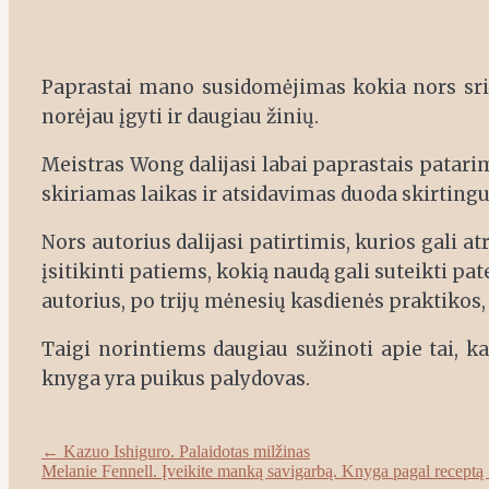
Paprastai mano susidomėjimas kokia nors sritim
norėjau įgyti ir daugiau žinių.
Meistras Wong dalijasi labai paprastais patarim
skiriamas laikas ir atsidavimas duoda skirtingus
Nors autorius dalijasi patirtimis, kurios gali at
įsitikinti patiems, kokią naudą gali suteikti pa
autorius, po trijų mėnesių kasdienės praktikos,
Taigi norintiems daugiau sužinoti apie tai, kai
knyga yra puikus palydovas.
Post
←
Kazuo Ishiguro. Palaidotas milžinas
Melanie Fennell. Įveikite manką savigarbą. Knyga pagal receptą
navigation