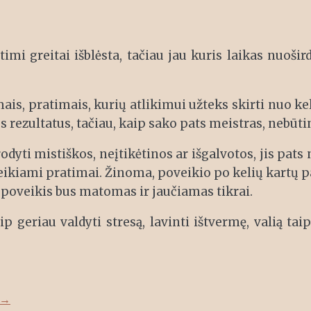
i greitai išblėsta, tačiau jau kuris laikas nuošird
ais, pratimais, kurių atlikimui užteks skirti nuo ke
 rezultatus, tačiau, kaip sako pats meistras, nebūtin
rodyti mistiškos, neįtikėtinos ar išgalvotos, jis pats 
teikiami pratimai. Žinoma, poveikio po kelių kartų paj
 poveikis bus matomas ir jaučiamas tikrai.
p geriau valdyti stresą, lavinti ištvermę, valią taip
→