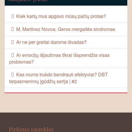
Kiek kartų mus apgavo mūsų pačių protas?
M. Martínez Novoa. Geros mergaitės sindromas
Ar ne per greitai darome išvadas?
Ar emocijų išjautimas tikrai išsprendžia visas
problemas?
Kas mums trukdo bendrauti efektyviai? DBT
tarpasmeninių įgūdžių serija | #2
Pirkimo taisyklės