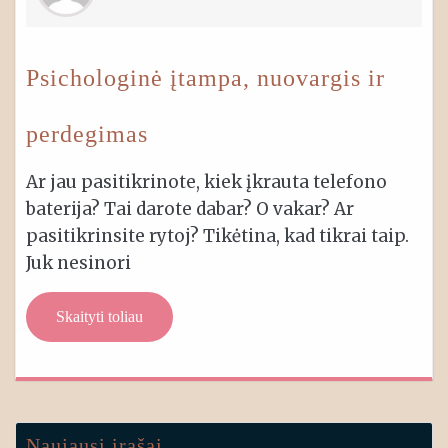
Psichologinė įtampa, nuovargis ir
perdegimas
Ar jau pasitikrinote, kiek įkrauta telefono
baterija? Tai darote dabar? O vakar? Ar
pasitikrinsite rytoj? Tikėtina, kad tikrai taip.
Juk nesinori
Skaityti toliau
Naujausi įrašai