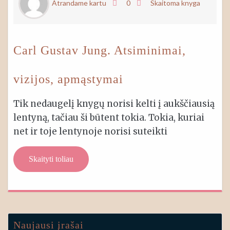
Atrandame kartu
0
Skaitoma knyga
Carl Gustav Jung. Atsiminimai,
vizijos, apmąstymai
Tik nedaugelį knygų norisi kelti į aukščiausią
lentyną, tačiau ši būtent tokia. Tokia, kuriai
net ir toje lentynoje norisi suteikti
Skaityti toliau
Naujausi įrašai