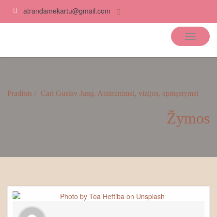
atrandamekartu@gmail.com
Atrandame kartu
Pradinis
Carl Gustav Jung. Atsiminimai, vizijos, apmąstymai
Žymos