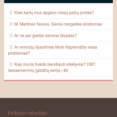
Kiek kartų mus apgavo mūsų pačių protas?
M. Martínez Novoa. Geros mergaitės sindromas
Ar ne per greitai darome išvadas?
Ar emocijų išjautimas tikrai išsprendžia visas
problemas?
Kas mums trukdo bendrauti efektyviai? DBT
tarpasmeninių įgūdžių serija | #2
Pirkimo taisyklės