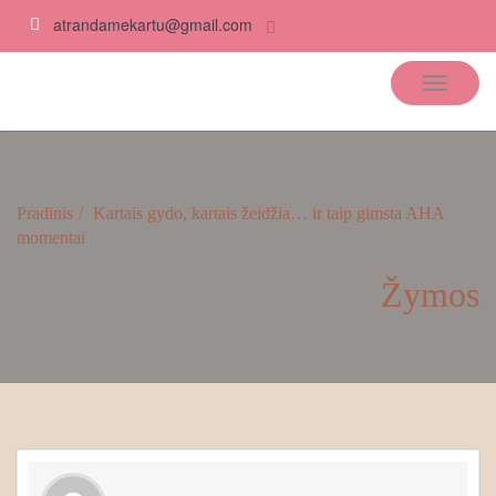
atrandamekartu@gmail.com
Atrandame kartu
Pradinis
Kartais gydo, kartais žeidžia… ir taip gimsta AHA
momentai
Žymos