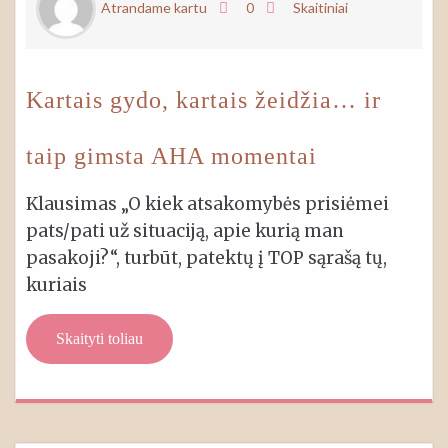
Atrandame kartu
0
Skaitiniai
Kartais gydo, kartais žeidžia… ir
taip gimsta AHA momentai
Klausimas „O kiek atsakomybės prisiėmei
pats/pati už situaciją, apie kurią man
pasakoji?“, turbūt, patektų į TOP sąrašą tų,
kuriais
Skaityti toliau