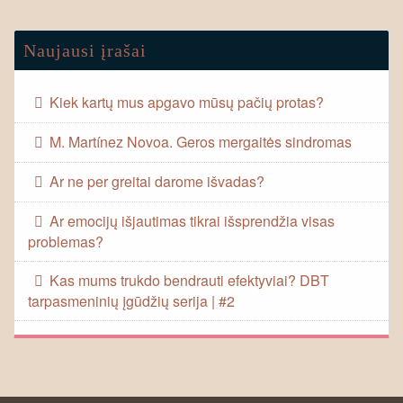
Naujausi įrašai
Kiek kartų mus apgavo mūsų pačių protas?
M. Martínez Novoa. Geros mergaitės sindromas
Ar ne per greitai darome išvadas?
Ar emocijų išjautimas tikrai išsprendžia visas
problemas?
Kas mums trukdo bendrauti efektyviai? DBT
tarpasmeninių įgūdžių serija | #2