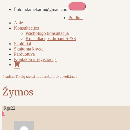
atrandamekartu@gmail.com
Atrandame kartu
Pradinis
Apie
Konsultacijos
Psichologo konsultacija
Konsultacijos dirbant SPSS
Skaitiniai
Skaitoma knyga
Parduotuvė
Kontaktai ir registracija
Pirkinių
krepšelis
Pradinis
Tikslų siekti kliudančių blokų įveikimas
Žymos
Rgs
22