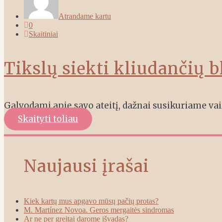
Atrandame kartu
0
Skaitiniai
Tikslų siekti kliudančių 
Galvodami apie savo ateitį, dažnai susikuriame vai
Skaityti toliau
Naujausi įrašai
Kiek kartų mus apgavo mūsų pačių protas?
M. Martínez Novoa. Geros mergaitės sindromas
Ar ne per greitai darome išvadas?