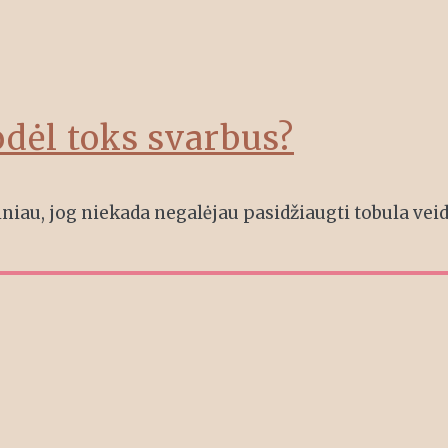
odėl toks svarbus?
niau, jog niekada negalėjau pasidžiaugti tobula veid