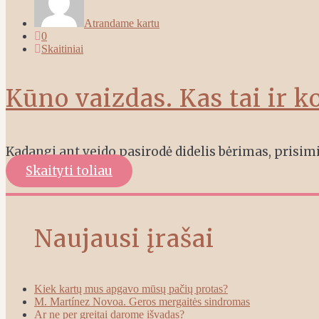
Atrandame kartu
0
Skaitiniai
Kūno vaizdas. Kas tai ir k
Kadangi ant veido pasirodė didelis bėrimas, prisimi
Skaityti toliau
Naujausi įrašai
Kiek kartų mus apgavo mūsų pačių protas?
M. Martínez Novoa. Geros mergaitės sindromas
Ar ne per greitai darome išvadas?