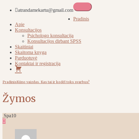
atrandamekartu@gmail.com
Atrandame kartu
Pradinis
Apie
Konsultacijos
Psichologo konsultacija
Konsultacijos dirbant SPSS
Skaitiniai
Skaitoma knyga
Parduotuvė
Kontaktai ir registracija
Pirkinių
krepšelis
Pradinis
Kūno vaizdas. Kas tai ir kodėl toks svarbus?
Žymos
Spa
10