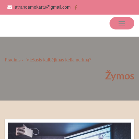
atrandamekartu@gmail.com
Atrandame kartu
Pradinis
Viešasis kalbėjimas kelia nerimą?
Žymos