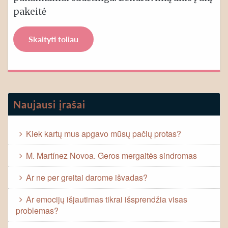
pakeitė
Skaityti toliau
Naujausi įrašai
Kiek kartų mus apgavo mūsų pačių protas?
M. Martínez Novoa. Geros mergaitės sindromas
Ar ne per greitai darome išvadas?
Ar emocijų išjautimas tikrai išsprendžia visas
problemas?