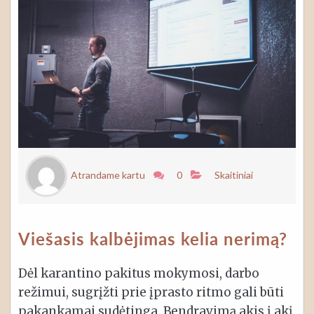
Atrandame kartu
0
Skaitiniai
Viešasis kalbėjimas kelia nerimą?
Dėl karantino pakitus mokymosi, darbo
režimui, sugrįžti prie įprasto ritmo gali būti
pakankamai sudėtinga. Bendravimą akis į akį