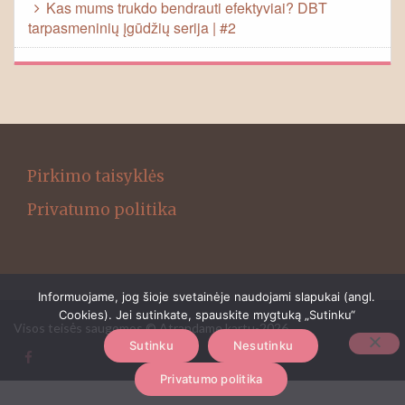
Kas mums trukdo bendrauti efektyviai? DBT
tarpasmeninių įgūdžių serija | #2
Pirkimo taisyklės
Privatumo politika
Informuojame, jog šioje svetainėje naudojami slapukai (angl.
Cookies). Jei sutinkate, spauskite mygtuką „Sutinku“
Visos teisės saugomos © Atrandame kartu-2026
Sutinku
Nesutinku
Privatumo politika