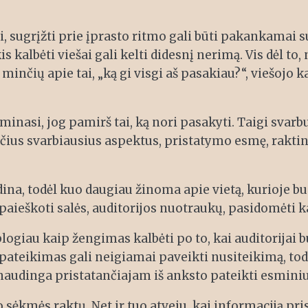
 sugrįžti prie įprasto ritmo gali būti pakankamai s
kalbėti viešai gali kelti didesnį nerimą. Vis dėl to, 
s minčių apie tai, „ką gi visgi aš pasakiau?“, viešo
minasi, jog pamirš tai, ką nori pasakyti. Taigi svarb
ačius svarbiausius aspektus, pristatymo esmę, raktin
na, todėl kuo daugiau žinoma apie vietą, kurioje b
ieškoti salės, auditorijos nuotraukų, pasidomėti kal
logiau kaip žengimas kalbėti po to, kai auditorijai
ateikimas gali neigiamai paveikti nusiteikimą, todėl 
 naudinga pristatančiajam iš anksto pateikti esminiu
sėkmės raktų. Net ir tuo atveju, kai informaciją pri