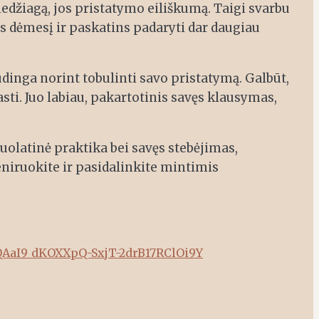
edžiagą, jos pristatymo eiliškumą. Taigi svarbu
ys dėmesį ir paskatins padaryti dar daugiau
naudinga norint tobulinti savo pristatymą. Galbūt,
asti. Juo labiau, pakartotinis savęs klausymas,
nuolatinė praktika bei savęs stebėjimas,
eniruokite ir pasidalinkite mintimis
QAaI9_dKOXXpQ-SxjT-2drB17RClOi9Y