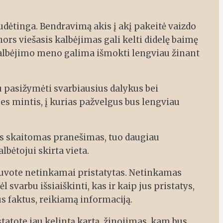
udėtinga. Bendravimą akis į akį pakeitė vaizdo
nors viešasis kalbėjimas gali kelti didelę baimę
jo kalbėjimo meno galima išmokti lengviau žinant
u pasižymėti svarbiausius dalykus bei
es mintis, į kurias pažvelgus bus lengviau
us skaitomas pranešimas, tuo daugiau
bėtojui skirta vieta.
 buvote netinkamai pristatytas. Netinkamas
svarbu išsiaiškinti, kas ir kaip jus pristatys,
s faktus, reikiamą informaciją.
statote jau kelintą kartą, žinojimas, kam bus