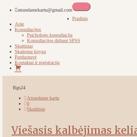
atrandamekartu@gmail.com
Atrandame kartu
Pradinis
Apie
Konsultacijos
Psichologo konsultacija
Konsultacijos dirbant SPSS
Skaitiniai
Skaitoma knyga
Parduotuvė
Kontaktai ir registracija
Pirkinių
krepšelis
Rgs
24
Atrandame kartu
0
Skaitiniai
Viešasis kalbėjimas kel