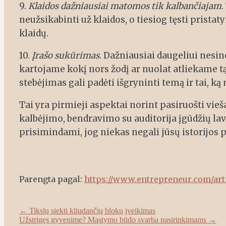
9.
Klaidos dažniausiai matomos tik kalbančiajam
.
neužsikabinti už klaidos, o tiesiog tęsti prista
klaidų.
10.
Įrašo sukūrimas
. Dažniausiai daugeliui nesino
kartojame kokį nors žodį ar nuolat atliekame tą p
stebėjimas gali padėti išgryninti temą ir tai, ką
Tai yra pirmieji aspektai norint pasiruošti vieš
kalbėjimo, bendravimo su auditorija įgūdžių lav
prisimindami, jog niekas negali jūsų istorijos p
Parengta pagal:
https://www.entrepreneur.com/ar
Post
←
Tikslų siekti kliudančių blokų įveikimas
Užstrigęs gyvenime? Mąstymo būdo svarba pasirinkimams
→
navigation