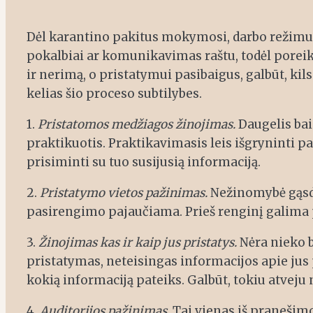
Dėl karantino pakitus mokymosi, darbo režimui,
pokalbiai ar komunikavimas raštu, todėl poreikis 
ir nerimą, o pristatymui pasibaigus, galbūt, kil
kelias šio proceso subtilybes.
1.
Pristatomos medžiagos žinojimas.
Daugelis bai
praktikuotis. Praktikavimasis leis išgryninti p
prisiminti su tuo susijusią informaciją.
2.
Pristatymo vietos pažinimas.
Nežinomybė gąsdi
pasirengimo pajaučiama. Prieš renginį galima pa
3.
Žinojimas kas ir kaip jus pristatys.
Nėra nieko b
pristatymas, neteisingas informacijos apie jus p
kokią informaciją pateiks. Galbūt, tokiu atveju
4.
Auditorijos pažinimas.
Tai vienas iš pranešimo 