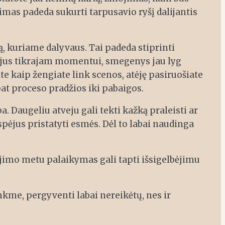
imas padeda sukurti tarpusavio ryšį dalijantis
ą, kuriame dalyvaus. Tai padeda stiprinti
Atėjus tikrajam momentui, smegenys jau lyg
ite kaip žengiate link scenos, atėję pasiruošiate
pat proceso pradžios iki pabaigos.
. Daugeliu atveju gali tekti kažką praleisti ar
spėjus pristatyti esmės. Dėl to labai naudinga
jimo metu palaikymas gali tapti išsigelbėjimu
nkme, pergyventi labai nereikėtų, nes ir