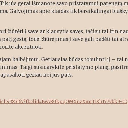
 Tik jūs gerai išmanote savo pristatymui parengtą m
tymą. Galvojimas apie klaidas tik bereikalingai blašk
ri žiūrėti į save ar klausytis savęs, tačiau tai itin 
atį gestą, todėl žiūrėjimas į save gali padėti tai atr
 norite akcentuoti.
ajam kalbėjimui. Geriausias būdas tobulinti jį – tai 
inimas. Taigi susidarykite pristatymo planą, pasitr
apasakoti geriau nei jūs pats.
ticle/385167?fbclid=IwAR0kpqOMXnzXmr1iXh177vbk9-C