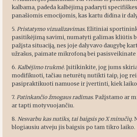
kalbama, padeda kalbėjimą padaryti specifiškesn
panašiomis emocijomis, kas kartu didina ir dal
5.
Pristatymo vizualizavimas.
Elitiniai sportinin
pasitikėjimą savimi, numatyti galimas kliūtis b
pažįsta situaciją, nes joje dalyvavo daugybę kart
užrašus, paimate mikrofoną bei pasisveikinate 
6.
Kalbėjimo trukmė
. Įsitikinkite, jog jums ski
modifikuoti, tačiau neturėtų nutikti taip, jog r
pasipraktikuoti namuose ir įvertinti, kiek lai
7.
Patinkančio žmogaus radimas
. Pažįstamo ar m
ar tapti motyvuojančiu.
8.
Nesvarbu kas nutiks, tai baigsis po X minučių
.
blogiausiu atveju jis baigsis po tam tikro laiko.