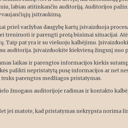
iu, labiau atitinkančiu auditoriją. Auditorijos pažin
yvaujančiųjų įsitraukimą.
kai prieš varžybas daugybę kartų įsivaizduoja proces
ei treniruoti ir parengti protą būsimai situacijai. 
ų. Taip pat yra ir su viešuoju kalbėjimu. Įsivaizduok
su auditorija. Įsivaizduokite kiekvieną žingsnį nuo 
riamas laikas ir parengtos informacijos kiekis sutampa
eikės palikti nepristatytą pusę informacijos ar net ne
ko truks parengtos medžiagos pristatymas.
ielo žmogaus auditorijoje radimas ir kontakto kalbė
 Net jei matote, kad pristatymas nekrypsta norima li