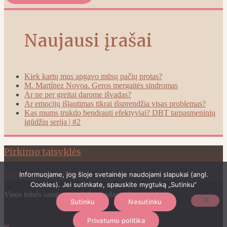
Naujausi įrašai
Kiek kartų mus apgavo mūsų pačių protas?
M. Martínez Novoa. Geros mergaitės sindromas
Ar ne per greitai darome išvadas?
Ar emocijų išjautimas tikrai išsprendžia visas problemas?
Kas mums trukdo bendrauti efektyviai? DBT tarpasmeninių
įgūdžių serija | #2
Pirkimo taisyklės
Privatumo politika
Informuojame, jog šioje svetainėje naudojami slapukai (angl.
Cookies). Jei sutinkate, spauskite mygtuką „Sutinku“
Visos teisės saugomos © Atrandame kartu-2026
Sutinku
Nesutinku
Privatumo politika