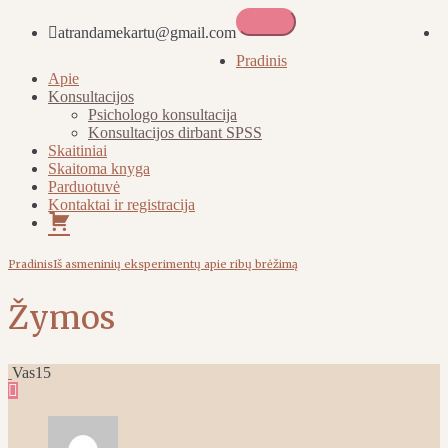
atrandamekartu@gmail.com
Atrandame kartu
Pradinis
Apie
Konsultacijos
Psichologo konsultacija
Konsultacijos dirbant SPSS
Skaitiniai
Skaitoma knyga
Parduotuvė
Kontaktai ir registracija
Pirkinių
krepšelis
Pradinis
Iš asmeninių eksperimentų apie ribų brėžimą
Žymos
Vas
15