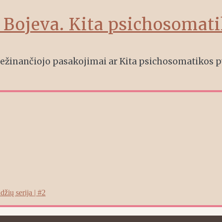
a Bojeva. Kita psichosomat
 Nežinančiojo pasakojimai ar Kita psichosomatikos p
žių serija | #2