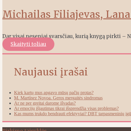
Michailas Filiajevas, Lan
Dar visai neseniai svarsčiau, kurią knygą pirkti –
Skaityti toliau
Naujausi įrašai
Kiek kartų mus apgavo mūsų pačių protas?
M. Martínez Novoa. Geros mergaitės sindromas
Ar ne per greitai darome išvadas?
Ar emocijų išjautimas tikrai išsprendžia visas problemas?
Kas mums trukdo bendrauti efektyviai? DBT tarpasmeninių įgūd