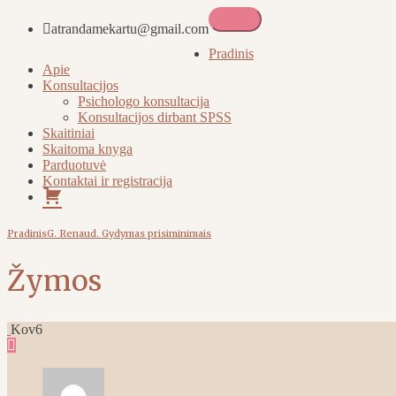
atrandamekartu@gmail.com
Atrandame kartu
Pradinis
Apie
Konsultacijos
Psichologo konsultacija
Konsultacijos dirbant SPSS
Skaitiniai
Skaitoma knyga
Parduotuvė
Kontaktai ir registracija
Pirkinių
krepšelis
Pradinis
G. Renaud. Gydymas prisiminimais
Žymos
Kov
6