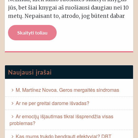
jūs, bet šiai knygai aš ruošiausi daugiau nei 10
metų. Nepaisant to, atrodo, jog būtent dabar
Skaityti toliau
Naujausi įrašai
M. Martínez Novoa. Geros mergaitės sindromas
Ar ne per greitai darome išvadas?
Ar emocijų išjautimas tikrai išsprendžia visas
problemas?
Kas mums trukdo bendrauti efektyviai? DBT