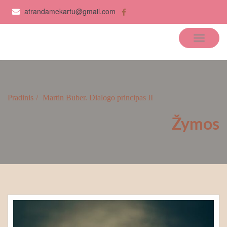
atrandamekartu@gmail.com
Atrandame kartu
Pradinis
Martin Buber. Dialogo principas II
Žymos