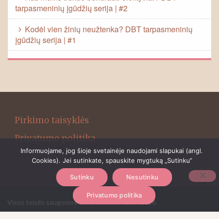
tarpasmeninių įgūdžių serija | #2
Kodėl vien žinių neužtenka? DBT tarpasmeninių
įgūdžių serija | #1
Pirkimo taisyklės
Privatumo politika
Informuojame, jog šioje svetainėje naudojami slapukai (angl.
Cookies). Jei sutinkate, spauskite mygtuką „Sutinku“
Sutinku
Nesutinku
Privatumo politika
Visos teisės saugomos © Atrandame kartu-2026