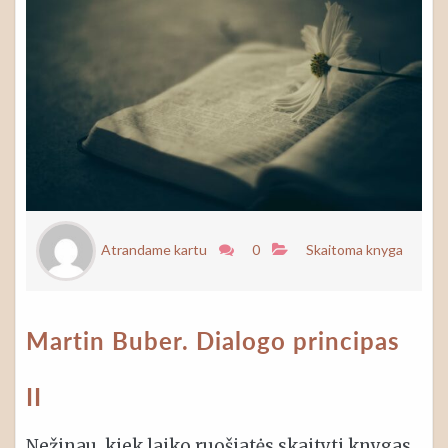
Atrandame kartu
0
Skaitoma knyga
Martin Buber. Dialogo principas
II
Nežinau, kiek laiko ruošiatės skaityti knygas