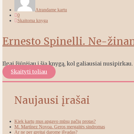
Atrandame kartu
0
Skaitoma knyga
Ernesto Spinelli. Ne-žina
Ilgai žiūrėjau į šią knygą, kol galiausiai nusipirkau
Skaityti toliau
Naujausi įrašai
Kiek kartų mus apgavo mūsų pačių protas?
M. Martínez Novoa. Geros mergaitės sindromas
Ar ne per greitai darome išvadas?