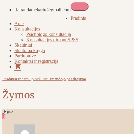
atrandamekartu@gmail.com
Atrandame kartu
Pradinis
Apie
Konsultacijos
Psichologo konsultacija
Konsultacijos dirbant SPSS
Skaitiniai
Skaitoma knyga
Parduotuvė
Kontaktai ir registracija
Pirkinių
krepšelis
Pradinis
Ernesto Spinelli. Ne-žinančiojo pasakojimai
Žymos
Rgs
3