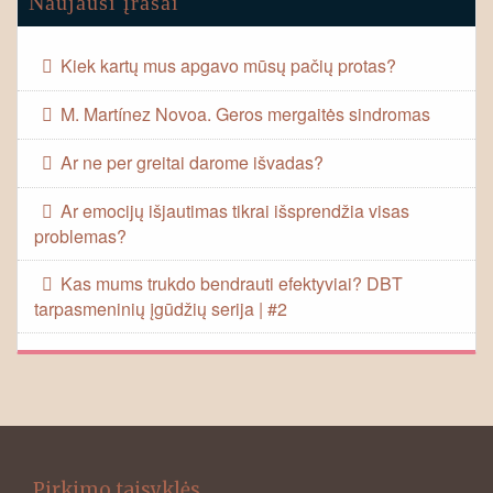
Naujausi įrašai
Kiek kartų mus apgavo mūsų pačių protas?
M. Martínez Novoa. Geros mergaitės sindromas
Ar ne per greitai darome išvadas?
Ar emocijų išjautimas tikrai išsprendžia visas
problemas?
Kas mums trukdo bendrauti efektyviai? DBT
tarpasmeninių įgūdžių serija | #2
Pirkimo taisyklės