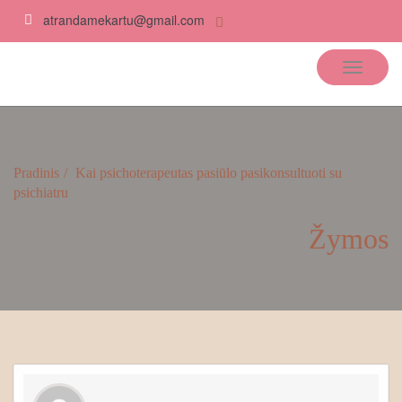
atrandamekartu@gmail.com
Atrandame kartu
Pradinis
Kai psichoterapeutas pasiūlo pasikonsultuoti su
psichiatru
Žymos