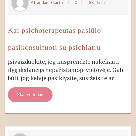
Atrandame kartu
0
Skaitiniai
Kai psichoterapeutas pasiūlo
pasikonsultuoti su psichiatru
Įsivaizduokite, jog nusprendėte nukeliauti
ilgą distanciją nepažįstamoje vietovėje. Gali
būti, jog kelyje pasiklysite, susižeisite ar
Skaityti toliau