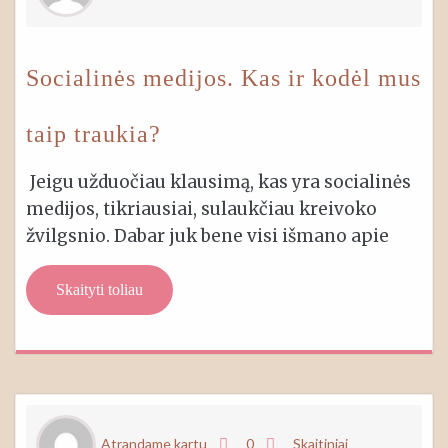
Socialinės medijos. Kas ir kodėl mus
taip traukia?
Jeigu užduočiau klausimą, kas yra socialinės
medijos, tikriausiai, sulaukčiau kreivoko
žvilgsnio. Dabar juk bene visi išmano apie
Skaityti toliau
Atrandame kartu
0
Skaitiniai