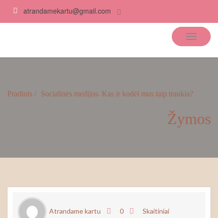
atrandamekartu@gmail.com
Atrandame kartu
Pradinis
Socialinės medijos. Kas ir kodėl mus taip traukia?
Žymos
Atrandame kartu
0
Skaitiniai