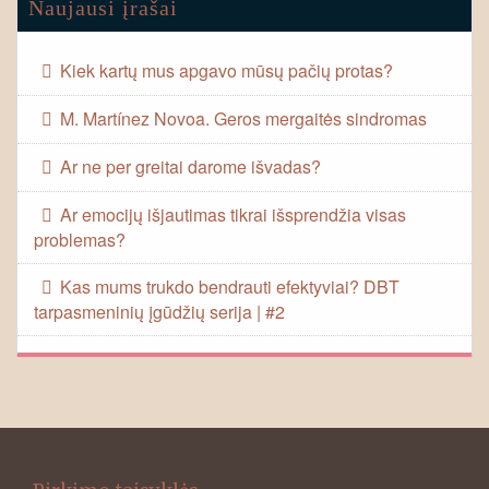
Naujausi įrašai
Kiek kartų mus apgavo mūsų pačių protas?
M. Martínez Novoa. Geros mergaitės sindromas
Ar ne per greitai darome išvadas?
Ar emocijų išjautimas tikrai išsprendžia visas
problemas?
Kas mums trukdo bendrauti efektyviai? DBT
tarpasmeninių įgūdžių serija | #2