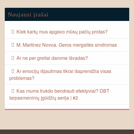
Naujausi įrašai
Kiek kartų mus apgavo mūsų pačių protas?
M. Martínez Novoa. Geros mergaitės sindromas
Ar ne per greitai darome išvadas?
Ar emocijų išjautimas tikrai išsprendžia visas
problemas?
Kas mums trukdo bendrauti efektyviai? DBT
tarpasmeninių įgūdžių serija | #2