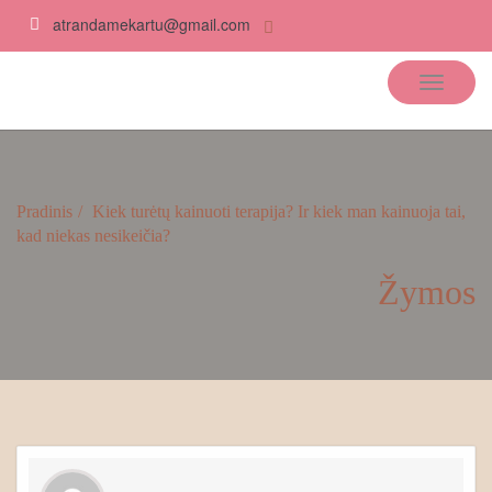
atrandamekartu@gmail.com
Atrandame kartu
Pradinis
Kiek turėtų kainuoti terapija? Ir kiek man kainuoja tai,
kad niekas nesikeičia?
Žymos