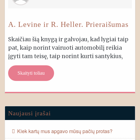
A. Levine ir R. Heller. Prieraišumas
Skaičiau šią knygą ir galvojau, kad lygiai taip
pat, kaip norint vairuoti automobilį reikia
įgyti tam teisę, taip norint kurti santykius,
Skaityti toliau
Naujausi įrašai
Kiek kartų mus apgavo mūsų pačių protas?