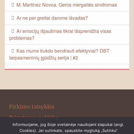
M. Martínez Novoa. Geros mergaitės sindromas
Ar ne per greitai darome išvadas?
Ar emocijų išjautimas tikrai išsprendžia visas
problemas?
Kas mums trukdo bendrauti efektyviai? DBT
tarpasmeninių įgūdžių serija | #2
Pirkimo taisyklės
Privatumo politika
Informuojame, jog šioje svetainėje naudojami slapukai (angl.
Cookies). Jei sutinkate, spauskite mygtuką „Sutinku“