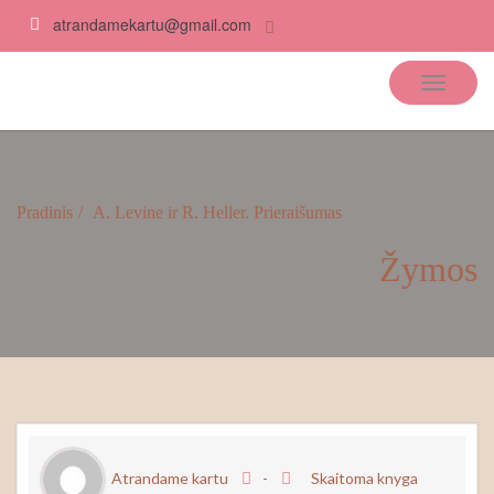
atrandamekartu@gmail.com
Atrandame kartu
Pradinis
A. Levine ir R. Heller. Prieraišumas
Žymos
Atrandame kartu
-
Skaitoma knyga