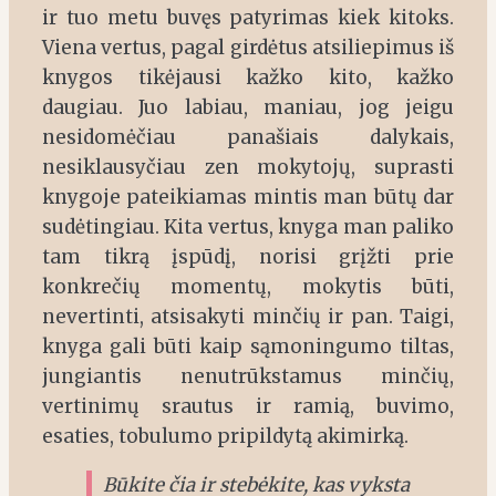
ir tuo metu buvęs patyrimas kiek kitoks.
Viena vertus, pagal girdėtus atsiliepimus iš
knygos tikėjausi kažko kito, kažko
daugiau. Juo labiau, maniau, jog jeigu
nesidomėčiau panašiais dalykais,
nesiklausyčiau zen mokytojų, suprasti
knygoje pateikiamas mintis man būtų dar
sudėtingiau. Kita vertus, knyga man paliko
tam tikrą įspūdį, norisi grįžti prie
konkrečių momentų, mokytis būti,
nevertinti, atsisakyti minčių ir pan. Taigi,
knyga gali būti kaip sąmoningumo tiltas,
jungiantis nenutrūkstamus minčių,
vertinimų srautus ir ramią, buvimo,
esaties, tobulumo pripildytą akimirką.
Būkite čia ir stebėkite, kas vyksta