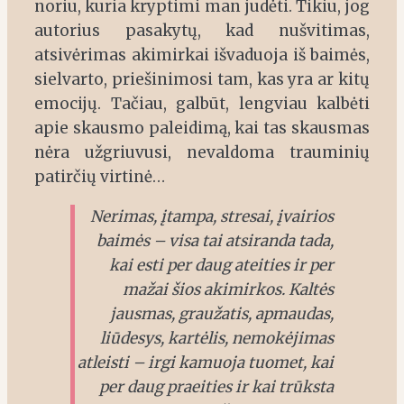
noriu, kuria kryptimi man judėti. Tikiu, jog
autorius pasakytų, kad nušvitimas,
atsivėrimas akimirkai išvaduoja iš baimės,
sielvarto, priešinimosi tam, kas yra ar kitų
emocijų. Tačiau, galbūt, lengviau kalbėti
apie skausmo paleidimą, kai tas skausmas
nėra užgriuvusi, nevaldoma trauminių
patirčių virtinė…
Nerimas, įtampa, stresai, įvairios
baimės – visa tai atsiranda tada,
kai esti per daug ateities ir per
mažai šios akimirkos. Kaltės
jausmas, graužatis, apmaudas,
liūdesys, kartėlis, nemokėjimas
atleisti – irgi kamuoja tuomet, kai
per daug praeities ir kai trūksta