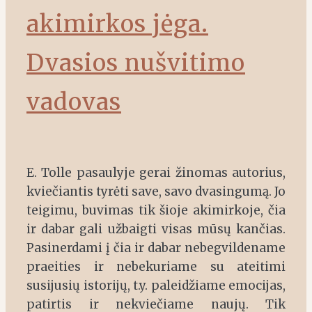
akimirkos jėga.
Dvasios nušvitimo
vadovas
E. Tolle pasaulyje gerai žinomas autorius,
kviečiantis tyrėti save, savo dvasingumą. Jo
teigimu, buvimas tik šioje akimirkoje, čia
ir dabar gali užbaigti visas mūsų kančias.
Pasinerdami į čia ir dabar nebegvildename
praeities ir nebekuriame su ateitimi
susijusių istorijų, t.y. paleidžiame emocijas,
patirtis ir nekviečiame naujų. Tik