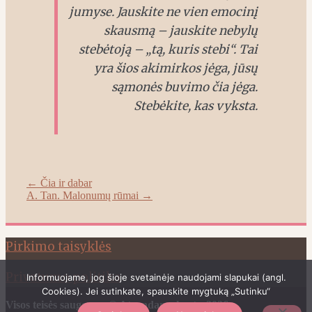
jumyse. Jauskite ne vien emocinį
skausmą – jauskite nebylų
stebėtoją – „tą, kuris stebi“. Tai
yra šios akimirkos jėga, jūsų
sąmonės buvimo čia jėga.
Stebėkite, kas vyksta.
Post
←
Čia ir dabar
A. Tan. Malonumų rūmai
→
navigation
Pirkimo taisyklės
Privatumo politika
Informuojame, jog šioje svetainėje naudojami slapukai (angl.
Cookies). Jei sutinkate, spauskite mygtuką „Sutinku“
Visos teisės saugomos © Atrandame kartu-2026