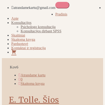
atrandamekartu@gmail.com
Atrandame kartu
Pradinis
Apie
Konsultacijos
Psichologo konsultacija
Konsultacijos dirbant SPSS
Skaitiniai
Skaitoma knyga
Parduotuvė
Kontaktai ir registracija
Pirkinių
krepšelis
Kov
6
Atrandame kartu
0
Skaitoma knyga
E. Tolle. Šios