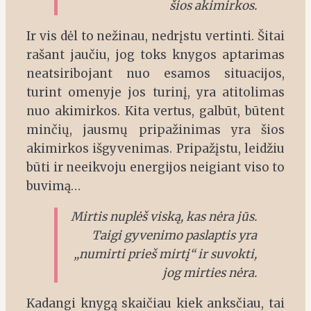
šios akimirkos.
Ir vis dėl to nežinau, nedrįstu vertinti. Šitai
rašant jaučiu, jog toks knygos aptarimas
neatsiribojant nuo esamos situacijos,
turint omenyje jos turinį, yra atitolimas
nuo akimirkos. Kita vertus, galbūt, būtent
minčių, jausmų pripažinimas yra šios
akimirkos išgyvenimas. Pripažįstu, leidžiu
būti ir neeikvoju energijos neigiant viso to
buvimą…
Mirtis nuplėš viską, kas nėra jūs.
Taigi gyvenimo paslaptis yra
„numirti prieš mirtį“ ir suvokti,
jog mirties nėra.
Kadangi knygą skaičiau kiek anksčiau, tai