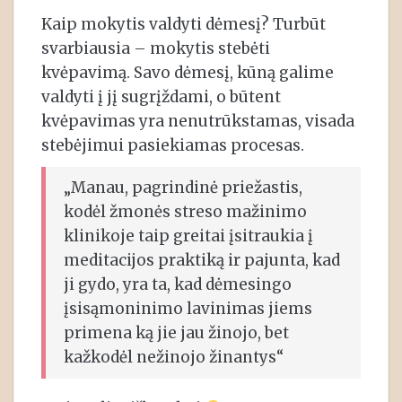
Kaip mokytis valdyti dėmesį? Turbūt
svarbiausia – mokytis stebėti
kvėpavimą. Savo dėmesį, kūną galime
valdyti į jį sugrįždami, o būtent
kvėpavimas yra nenutrūkstamas, visada
stebėjimui pasiekiamas procesas.
„Manau, pagrindinė priežastis,
kodėl žmonės streso mažinimo
klinikoje taip greitai įsitraukia į
meditacijos praktiką ir pajunta, kad
ji gydo, yra ta, kad dėmesingo
įsisąmoninimo lavinimas jiems
primena ką jie jau žinojo, bet
kažkodėl nežinojo žinantys“