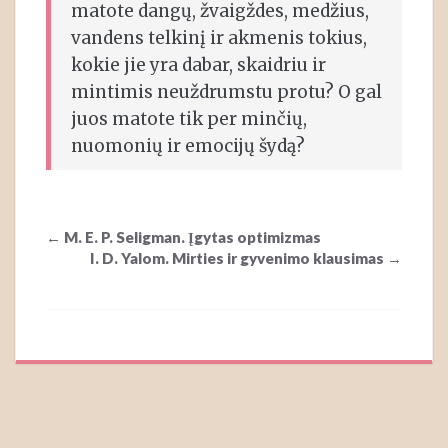
matote dangų, žvaigždes, medžius,
vandens telkinį ir akmenis tokius,
kokie jie yra dabar, skaidriu ir
mintimis neuždrumstu protu? O gal
juos matote tik per minčių,
nuomonių ir emocijų šydą?
Post
←
M. E. P. Seligman. Įgytas optimizmas
navigation
I. D. Yalom. Mirties ir gyvenimo klausimas
→