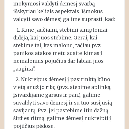
mokymosi valdyti dėmesį svarbą
išskyriau keliais aspektais. Išmokus
valdyti savo dėmesį galime suprasti, kad:
1. Kūne jaučiami, stebimi simptomai
didėja, kai juos stebime. Gerai, kai
stebime tai, kas malonu, tačiau pvz.
panikos atakos metu susitelkimas į
nemalonius pojūčius dar labiau juos
„augina“.
2. Nukreipus dėmesį į pasirinktą kūno
vietą ar už jo ribų (pvz. stebime aplinką,
įsivardijame garsus ir pan.), galime
suvaldyti savo dėmesį ir su tuo susijusią
savijautą. Pvz. jei pastebime itin dažną
širdies ritmą, galime dėmesį nukreipti į
pojūčius pėdose.