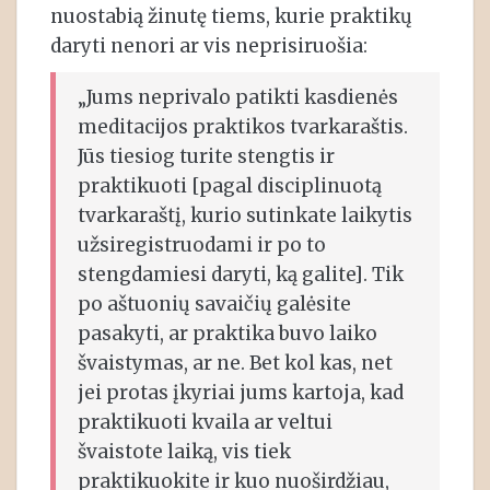
nuostabią žinutę tiems, kurie praktikų
daryti nenori ar vis neprisiruošia:
„Jums neprivalo patikti kasdienės
meditacijos praktikos tvarkaraštis.
Jūs tiesiog turite stengtis ir
praktikuoti [pagal disciplinuotą
tvarkaraštį, kurio sutinkate laikytis
užsiregistruodami ir po to
stengdamiesi daryti, ką galite]. Tik
po aštuonių savaičių galėsite
pasakyti, ar praktika buvo laiko
švaistymas, ar ne. Bet kol kas, net
jei protas įkyriai jums kartoja, kad
praktikuoti kvaila ar veltui
švaistote laiką, vis tiek
praktikuokite ir kuo nuoširdžiau,