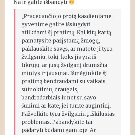
Na ir galite išbandyti
„Pradedančiojo protą kasdieniame
gyvenime galite išsiugdyti
atlikdami šį pratimą. Kai kitą kartą
pamatysite pažįstamą žmogų,
paklauskite savęs, ar matote ji tyru
žvilgsniu, tokį, koks jis yra iš
tikrųjų, ar jūsų žvilgsnį drumsčia
mintys ir jausmai. Išmėginkite šį
pratimą bendraudami su vaikais,
sutuoktiniu, draugais,
bendradarbiais ir net su savo
šunimi ar kate, jei turite augintinį.
Pažvelkite tyru žvilgsniu į iškilusias
problemas. Pabandykite tai
padaryti būdami gamtoje. Ar