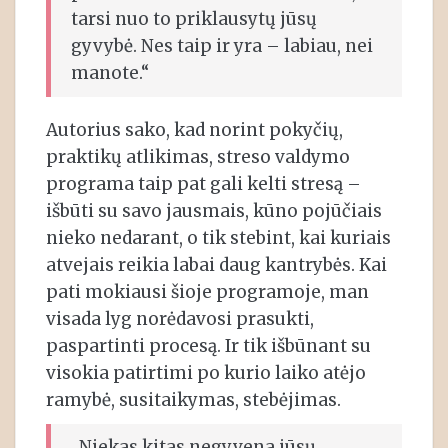
tarsi nuo to priklausytų jūsų
gyvybė. Nes taip ir yra – labiau, nei
manote.“
Autorius sako, kad norint pokyčių,
praktikų atlikimas, streso valdymo
programa taip pat gali kelti stresą –
išbūti su savo jausmais, kūno pojūčiais
nieko nedarant, o tik stebint, kai kuriais
atvejais reikia labai daug kantrybės. Kai
pati mokiausi šioje programoje, man
visada lyg norėdavosi prasukti,
paspartinti procesą. Ir tik išbūnant su
visokia patirtimi po kurio laiko atėjo
ramybė, susitaikymas, stebėjimas.
„Niekas kitas negyvena jūsų