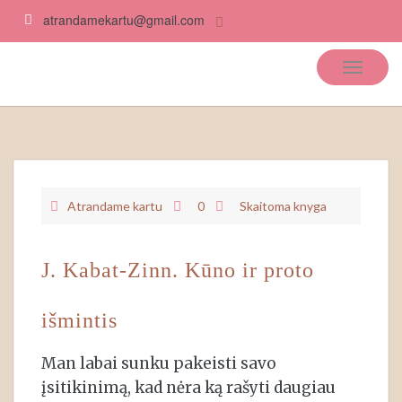
atrandamekartu@gmail.com
Atrandame kartu
Atrandame kartu
0
Skaitoma knyga
J. Kabat-Zinn. Kūno ir proto
išmintis
Man labai sunku pakeisti savo
įsitikinimą, kad nėra ką rašyti daugiau