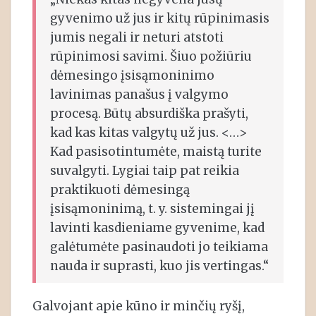
gyvenimo už jus ir kitų rūpinimasis
jumis negali ir neturi atstoti
rūpinimosi savimi. Šiuo požiūriu
dėmesingo įsisąmoninimo
lavinimas panašus į valgymo
procesą. Būtų absurdiška prašyti,
kad kas kitas valgytų už jus. <…>
Kad pasisotintumėte, maistą turite
suvalgyti. Lygiai taip pat reikia
praktikuoti dėmesingą
įsisąmoninimą, t. y. sistemingai jį
lavinti kasdieniame gyvenime, kad
galėtumėte pasinaudoti jo teikiama
nauda ir suprasti, kuo jis vertingas.“
Galvojant apie kūno ir minčių ryšį,