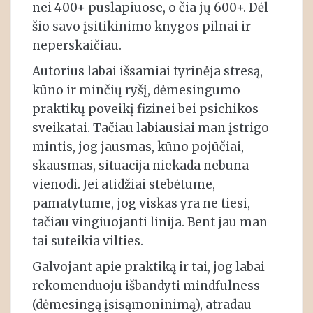
nei 400+ puslapiuose, o čia jų 600+. Dėl
šio savo įsitikinimo knygos pilnai ir
neperskaičiau.
Autorius labai išsamiai tyrinėja stresą,
kūno ir minčių ryšį, dėmesingumo
praktikų poveikį fizinei bei psichikos
sveikatai. Tačiau labiausiai man įstrigo
mintis, jog jausmas, kūno pojūčiai,
skausmas, situacija niekada nebūna
vienodi. Jei atidžiai stebėtume,
pamatytume, jog viskas yra ne tiesi,
tačiau vingiuojanti linija. Bent jau man
tai suteikia vilties.
Galvojant apie praktiką ir tai, jog labai
rekomenduoju išbandyti mindfulness
(dėmesingą įsisąmoninimą), atradau