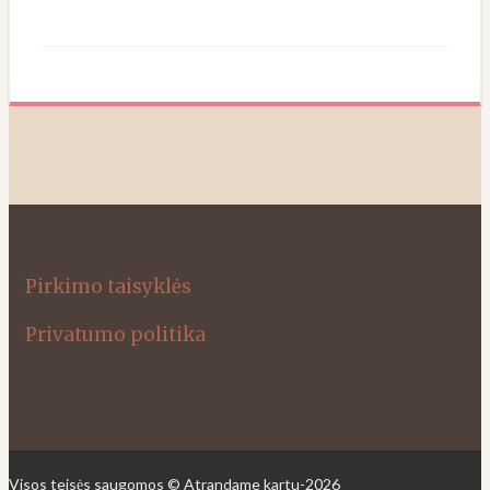
Pirkimo taisyklės
Privatumo politika
Visos teisės saugomos © Atrandame kartu-2026