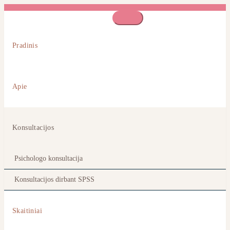
atrandamekartu@gmail.com
Atrandame kartu
Pradinis
Apie
Konsultacijos
Psichologo konsultacija
Konsultacijos dirbant SPSS
Skaitiniai