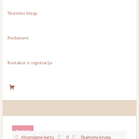
Skaitoma knyga
Parduotuvė
Kontaktai ir registracija
Pirkinių
krepšelis
RGS
Atrandame kartu
0
Skaitoma knyga