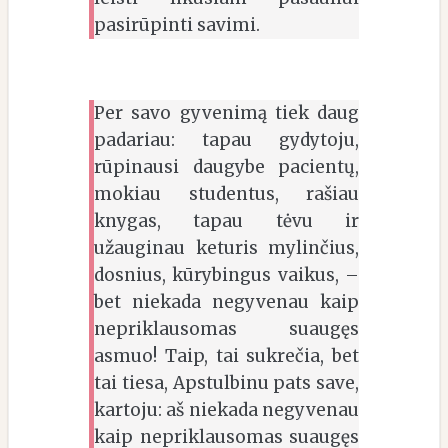
pasirūpinti savimi.
Per savo gyvenimą tiek daug
padariau: tapau gydytoju,
rūpinausi daugybe pacientų,
mokiau studentus, rašiau
knygas, tapau tėvu ir
užauginau keturis mylinčius,
dosnius, kūrybingus vaikus, –
bet niekada negyvenau kaip
nepriklausomas suaugęs
asmuo! Taip, tai sukrečia, bet
tai tiesa, Apstulbinu pats save,
kartoju: aš niekada negyvenau
kaip nepriklausomas suaugęs