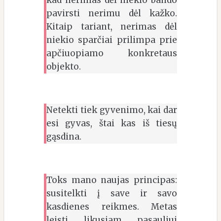
kad nerimas dėl niekio bando
pavirsti nerimu dėl kažko.
Kitaip tariant, nerimas dėl
niekio sparčiai prilimpa prie
apčiuopiamo konkretaus
objekto.
Netekti tiek gyvenimo, kai dar
esi gyvas, štai kas iš tiesų
gąsdina.
Toks mano naujas principas:
susitelkti į save ir savo
kasdienes reikmes. Metas
leisti likusiam pasauliui