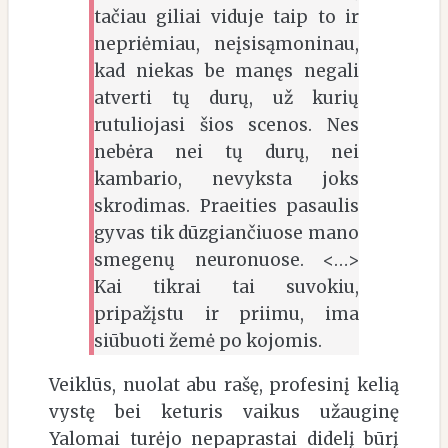
tačiau giliai viduje taip to ir
nepriėmiau, neįsisąmoninau,
kad niekas be manęs negali
atverti tų durų, už kurių
rutuliojasi šios scenos. Nes
nebėra nei tų durų, nei
kambario, nevyksta joks
skrodimas. Praeities pasaulis
gyvas tik dūzgiančiuose mano
smegenų neuronuose. <…>
Kai tikrai tai suvokiu,
pripažįstu ir priimu, ima
siūbuoti žemė po kojomis.
Veiklūs, nuolat abu rašę, profesinį kelią
vystę bei keturis vaikus užauginę
Yalomai turėjo nepaprastai didelį būrį