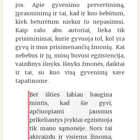
jos. Apie gyvenimo pervertinimą,
įprasminimą ir tai, kad ir kuo bebūtum,
kiek beturėtum niekur to nepasiimsi.
Kaip rašo abu autoriai, lieka tik
prisiminimai, kurie gyvuoja tol, kol yra
gyvų ir mus prisimenančių žmonių. Kai
nebebus ir jų, mūsų buvusi egzistencija,
vaizdinys išnyks. Išnyks žmonės, daiktai
ir tai, su kuo visą gyvenimą save
tapatinome.
Bet išties labiau baugina
mintis, kad šie gyvi,
apčiuopiami jausmus
prikeliantys įvykiai egzistuoja
tik mano sąmonėje. Nors tai
akivaizdu ir visiems žinoma,