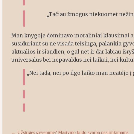
„Tačiau žmogus niekuomet nežinai, 
Man knygoje dominavo moraliniai klausimai apie
susiduriant su ne visada teisinga, palankia gy
aktualios ir šiandien, o gal net ir dar labiau iš
universalūs bei nepavaldūs nei laikui, nei kultū
„Nei tada, nei po ilgo laiko man neatėjo
Post
←
Užstrigęs gyvenime? Mąstymo būdo svarba pasirinkimams