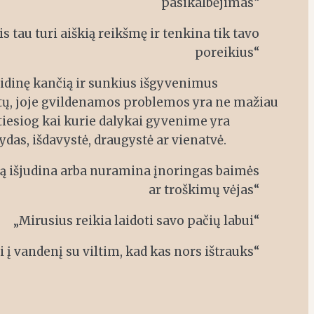
pasikalbėjimas“
 tau turi aiškią reikšmę ir tenkina tik tavo
poreikius“
vidinę kančią ir sunkius išgyvenimus
etų, joje gvildenamos problemos yra ne mažiau
l tiesiog kai kurie dalykai gyvenime yra
ydas, išdavystė, draugystė ar vienatvė.
rią išjudina arba nuramina įnoringas baimės
ar troškimų vėjas“
„Mirusius reikia laidoti savo pačių labui“
į vandenį su viltim, kad kas nors ištrauks“