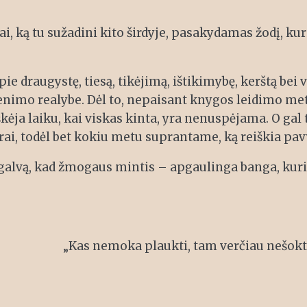
ką tu sužadini kito širdyje, pasakydamas žodį, kuris
 draugystę, tiesą, tikėjimą, ištikimybę, kerštą bei 
venimo realybe. Dėl to, nepaisant knygos leidimo m
ryškėja laiku, kai viskas kinta, yra nenuspėjama. O ga
rai, todėl bet kokiu metu suprantame, ką reiškia pav
 į galvą, kad žmogaus mintis – apgaulinga banga, ku
„Kas nemoka plaukti, tam verčiau nešokti 