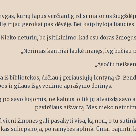
ygas, kurių lapus verčiant girdisi malonus šiugždėji
tę ir jau gerokai pasidėvėję. Bet kaip byloja liaudies
„Nieko neturiu, be įsitikinimo, kad esu doras žmogus:
„Nerimas kantriai laukė manęs, lyg būčiau pa
„Ąsočiu neišsems
ta iš bibliotekos, dėčiau į geriausiųjų lentyną 😊. 
bos ir gilaus išgyvenimo aprašymo derinys.
o savo kojomis, ne kalnus, o tik jų atvaizdą savo ak
paviršiaus atšvaitą. Mes nieko neturime 
 vieni žmonės gali pasakyti visa, ką nori, o tu sutinki
viskas suliepsnoja, po ramybės aplink. Ūmai pajunti, 