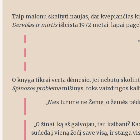
Taip malonu skaityti naujas, dar kvepiančias kn
Dervišas ir mirtis
išleista 1972 metai, lapai pagel
O knyga tikrai verta dėmesio. Jei nebūtų skolin
Spinozos problema
mišinys, toks vaizdingos kal
„Mes turime ne Žemę, o žemės pėdą p
„O žinai, ką aš galvojau, tau kalbant? Kad
sudeda į vieną žodį save visą, ir staiga 