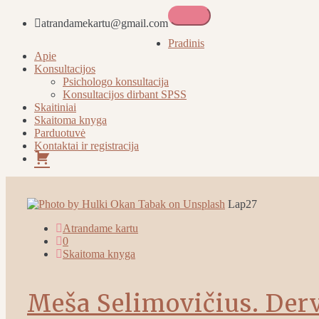
atrandamekartu@gmail.com
Atrandame kartu
Pradinis
Apie
Konsultacijos
Psichologo konsultacija
Konsultacijos dirbant SPSS
Skaitiniai
Skaitoma knyga
Parduotuvė
Kontaktai ir registracija
Pirkinių
krepšelis
Lap
27
Atrandame kartu
0
Skaitoma knyga
Meša Selimovičius. Derv