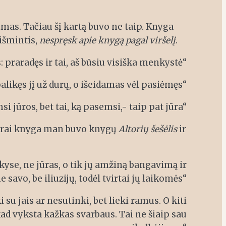
mas. Tačiau šį kartą buvo ne taip. Knyga
 išmintis,
nespręsk apie knygą pagal viršelį
.
 praradęs ir tai, aš būsiu visiška menkystė“
likęs jį už durų, o išeidamas vėl pasiėmęs“
i jūros, bet tai, ką pasemsi,- taip pat jūra“
Bendrai knyga man buvo knygų
Altorių šešėlis
ir
yse, ne jūras, o tik jų amžiną bangavimą ir
savo, be iliuzijų, todėl tvirtai jų laikomės“
 su jais ar nesutinki, bet lieki ramus. O kiti
kad vyksta kažkas svarbaus. Tai ne šiaip sau