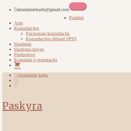
atrandamekartu@gmail.com
Atrandame kartu
Pradinis
Apie
Konsultacijos
Psichologo konsultacija
Konsultacijos dirbant SPSS
Skaitiniai
Skaitoma knyga
Parduotuvė
Kontaktai ir registracija
Pirkinių
krepšelis
Atrandame kartu
-
Paskyra