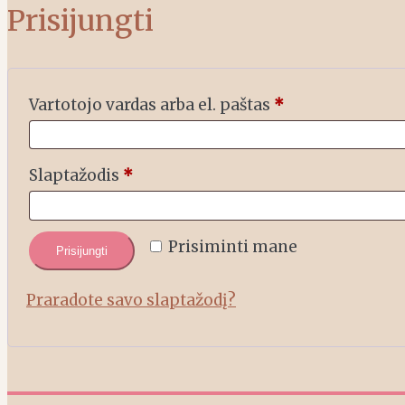
Prisijungti
Privalomas
Vartotojo vardas arba el. paštas
*
Privalomas
Slaptažodis
*
Prisiminti mane
Prisijungti
Praradote savo slaptažodį?