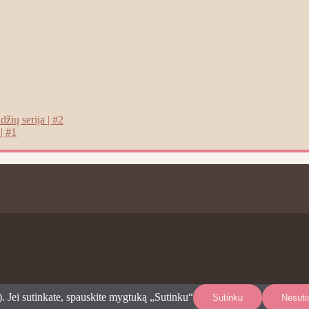
žių serija | #2
| #1
. Jei sutinkate, spauskite mygtuką „Sutinku“
Sutinku
Nesuti