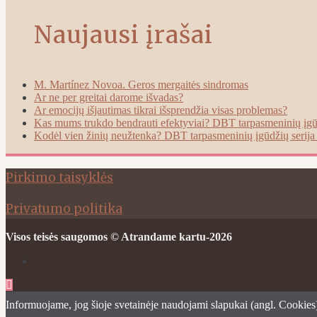
Naujausi įrašai
M. Martínez Novoa. Geros mergaitės sindromas
Ar ne per greitai darome išvadas?
Ar emocijų išjautimas tikrai išsprendžia visas problemas?
Kas mums trukdo bendrauti efektyviai? DBT tarpasmeninių įgūd
Kodėl vien žinių neužtenka? DBT tarpasmeninių įgūdžių serija 
Pirkimo taisyklės
Privatumo politika
Visos teisės saugomos © Atrandame kartu-2026
Informuojame, jog šioje svetainėje naudojami slapukai (angl. Cookies)