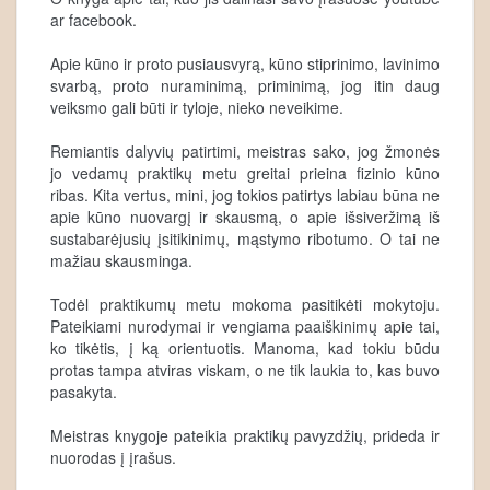
ar facebook.
Apie kūno ir proto pusiausvyrą, kūno stiprinimo, lavinimo
svarbą, proto nuraminimą, priminimą, jog itin daug
veiksmo gali būti ir tyloje, nieko neveikime.
Remiantis dalyvių patirtimi, meistras sako, jog žmonės
jo vedamų praktikų metu greitai prieina fizinio kūno
ribas. Kita vertus, mini, jog tokios patirtys labiau būna ne
apie kūno nuovargį ir skausmą, o apie išsiveržimą iš
sustabarėjusių įsitikinimų, mąstymo ribotumo. O tai ne
mažiau skausminga.
Todėl praktikumų metu mokoma pasitikėti mokytoju.
Pateikiami nurodymai ir vengiama paaiškinimų apie tai,
ko tikėtis, į ką orientuotis. Manoma, kad tokiu būdu
protas tampa atviras viskam, o ne tik laukia to, kas buvo
pasakyta.
Meistras knygoje pateikia praktikų pavyzdžių, prideda ir
nuorodas į įrašus.