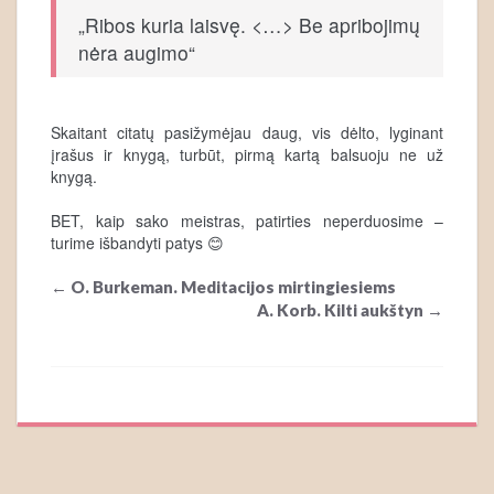
„Ribos kuria laisvę. <…> Be apribojimų
nėra augimo“
Skaitant citatų pasižymėjau daug, vis dėlto, lyginant
įrašus ir knygą, turbūt, pirmą kartą balsuoju ne už
knygą.
BET, kaip sako meistras, patirties neperduosime –
turime išbandyti patys 😊
Post
←
O. Burkeman. Meditacijos mirtingiesiems
navigation
A. Korb. Kilti aukštyn
→