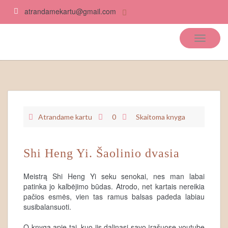
atrandamekartu@gmail.com
Atrandame kartu
Atrandame kartu
0
Skaitoma knyga
Shi Heng Yi. Šaolinio dvasia
Meistrą Shi Heng Yi seku senokai, nes man labai
patinka jo kalbėjimo būdas. Atrodo, net kartais nereikia
pačios esmės, vien tas ramus balsas padeda labiau
susibalansuoti.
O knyga apie tai, kuo jis dalinasi savo įrašuose youtube