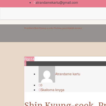
atrandamekartu@gmail.com
Atrandame kartu
Pradinis
Shin Kyung-sook. Prašau, pasirūpink mama
Rgp
14
Atrandame kartu
0
Skaitoma knyga
Shin Kyung-sook. Pr