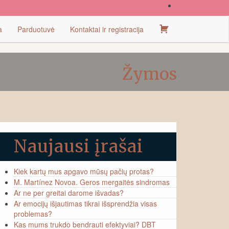
Pirkinių
a
Parduotuvė
Kontaktai ir registracija
krepšelis
Žymos
Naujausi įrašai
Kiek kartų mus apgavo mūsų pačių protas?
M. Martínez Novoa. Geros mergaitės sindromas
Ar ne per greitai darome išvadas?
Ar emocijų išjautimas tikrai išsprendžia visas
problemas?
Kas mums trukdo bendrauti efektyviai? DBT