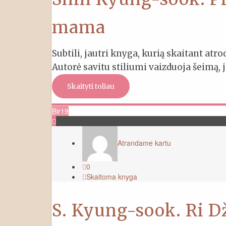
mama
Subtili, jautri knyga, kurią skaitant atr
Autorė savitu stiliumi vaizduoja šeimą, j
Skaityti toliau
Bir
19
Atrandame kartu
0
Skaitoma knyga
S. Kyung-sook. Ri D