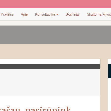
Pradinis
Apie
Konsultacijos
Skaitiniai
Skaitoma knyg
ašau, pasirūpink