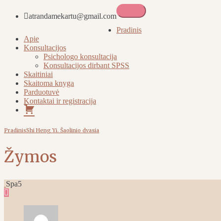
atrandamekartu@gmail.com
Atrandame kartu
Pradinis
Apie
Konsultacijos
Psichologo konsultacija
Konsultacijos dirbant SPSS
Skaitiniai
Skaitoma knyga
Parduotuvė
Kontaktai ir registracija
Pirkinių
krepšelis
Pradinis
Shi Heng Yi. Šaolinio dvasia
Žymos
Spa
5