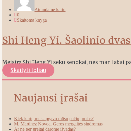
Atrandame kartu
0
Skaitoma knyga
Shi Heng Yi. Šaolinio dvas
Meistrą Shi Heng Yi seku senokai, nes man labai pa
Skaityti toliau
Naujausi įrašai
Kiek kartų mus apgavo mūsų pačių protas?
M. Martínez Novoa. Geros mergaitės sindromas
Ar ne per greitai darome išvadas?