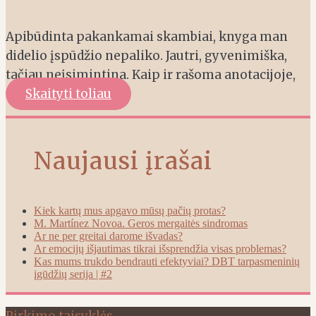
Apibūdinta pakankamai skambiai, knyga man
didelio įspūdžio nepaliko. Jautri, gyvenimiška,
tačiau neįsimintina. Kaip ir rašoma anotacijoje,
Skaityti toliau
Naujausi įrašai
Kiek kartų mus apgavo mūsų pačių protas?
M. Martínez Novoa. Geros mergaitės sindromas
Ar ne per greitai darome išvadas?
Ar emocijų išjautimas tikrai išsprendžia visas problemas?
Kas mums trukdo bendrauti efektyviai? DBT tarpasmeninių
įgūdžių serija | #2