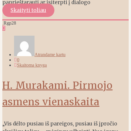
paprieštarauti ar įsiterpti į dialogo
Skaityti toliau
Rgp
28
Atrandame kartu
0
Skaitoma knyga
H. Murakami. Pirmojo
asmens vienaskaita
„Vis dėlto pusiau iš pareigos, pusiau iš įpročio