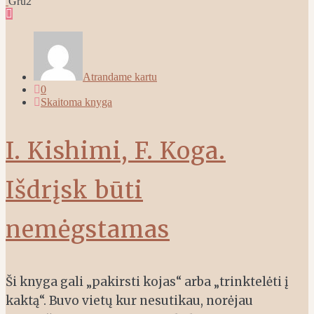
Gru
2
Atrandame kartu
0
Skaitoma knyga
I. Kishimi, F. Koga.
Išdrįsk būti
nemėgstamas
Ši knyga gali „pakirsti kojas“ arba „trinktelėti į
kaktą“. Buvo vietų kur nesutikau, norėjau