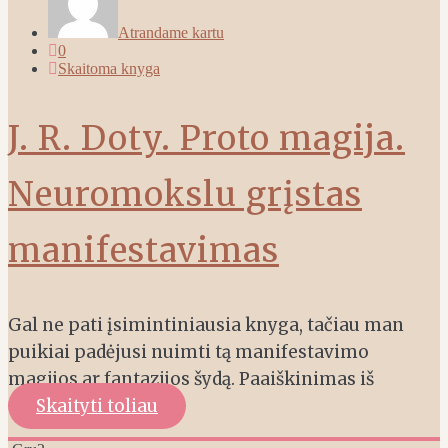
Atrandame kartu
0
Skaitoma knyga
J. R. Doty. Proto magija.
Neuromokslu grįstas
manifestavimas
Gal ne pati įsimintiniausia knyga, tačiau man
puikiai padėjusi nuimti tą manifestavimo
magijos ar fantazijos šydą. Paaiškinimas iš
Skaityti toliau