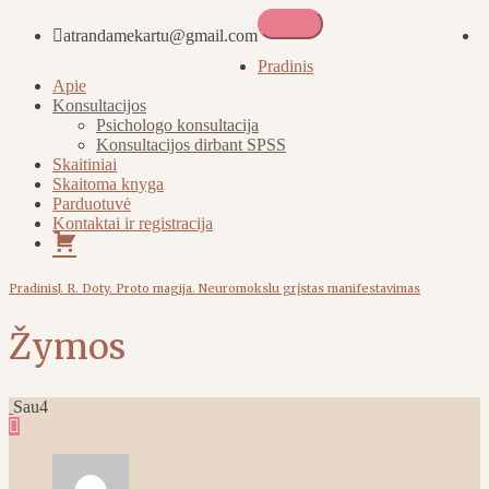
atrandamekartu@gmail.com
Atrandame kartu
Pradinis
Apie
Konsultacijos
Psichologo konsultacija
Konsultacijos dirbant SPSS
Skaitiniai
Skaitoma knyga
Parduotuvė
Kontaktai ir registracija
Pirkinių
krepšelis
Pradinis
J. R. Doty. Proto magija. Neuromokslu grįstas manifestavimas
Žymos
Sau
4