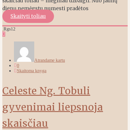
skaičiau toliau – mėginau užbaigti. Nuo jaunų
dienų nemėgstu numesti pradėtos
Skaityti toliau
Rgs
12
Atrandame kartu
0
Skaitoma knyga
Celeste Ng. Tobuli
gyvenimai liepsnoja
skaisčiau