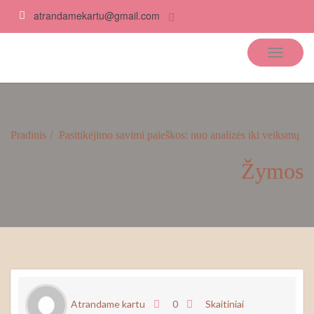
atrandamekartu@gmail.com
Atrandame kartu
Pradinis
Pasitikėjimo savimi paieškos: nuo analizės iki veiksmų
Žymos
Atrandame kartu
0
Skaitiniai