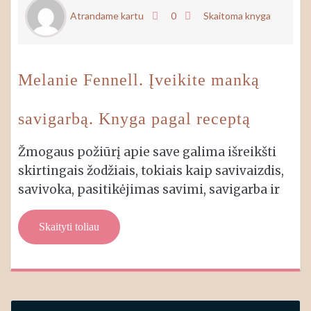
Atrandame kartu
0
Skaitoma knyga
Melanie Fennell. Įveikite manką
savigarbą. Knyga pagal receptą
Žmogaus požiūrį apie save galima išreikšti
skirtingais žodžiais, tokiais kaip savivaizdis,
savivoka, pasitikėjimas savimi, savigarba ir
Skaityti toliau