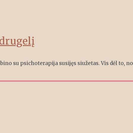
drugelį
abino su psichoterapija susijęs siužetas. Vis dėl to, n