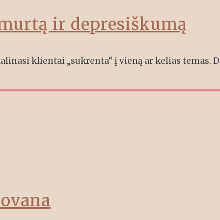
smurtą ir depresiškumą
 dalinasi klientai „sukrenta“ į vieną ar kelias temas.
dovana