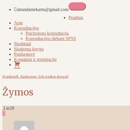
atrandamekartu@gmail.com
Atrandame kartu
Pradinis
Apie
Konsultacijos
Psichologo konsultacija
Konsultacijos dirbant SPSS
Skaitiniai
Skaitoma knyga
Parduotuvė
Kontaktai ir registracija
Pirkinių
krepšelis
Pradinis
M. Kaukonen. Sek paskui drugelį
Žymos
Lie
28