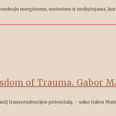
omenduoju merginoms, moterims ir mokytojams, kurie
isdom of Trauma. Gabor M
kantį transcendencijos potencialą, – sako Gabor Mate