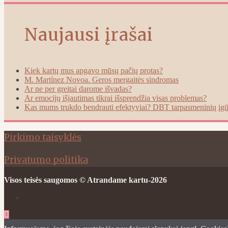
Naujausi įrašai
Kiek kartų mus apgavo mūsų pačių protas?
M. Martínez Novoa. Geros mergaitės sindromas
Ar ne per greitai darome išvadas?
Ar emocijų išjautimas tikrai išsprendžia visas problemas?
Kas mums trukdo bendrauti efektyviai? DBT tarpasmeninių įgūd
Pirkimo taisyklės
Privatumo politika
Visos teisės saugomos © Atrandame kartu-2026