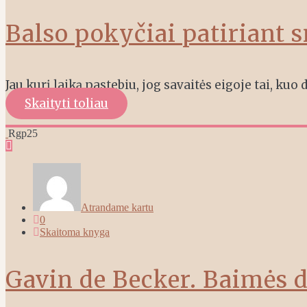
Balso pokyčiai patiriant 
Jau kurį laiką pastebiu, jog savaitės eigoje tai, kuo
Skaityti toliau
Rgp
25
Atrandame kartu
0
Skaitoma knyga
Gavin de Becker. Baimės 