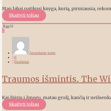
Man labai patikusi knyga, kurią, pirmiausia, rek
Skaityti toliau
Rgp
31
Atrandame kartu
0
Skaitiniai
Traumos išmintis. The W
Kai žiūriu į žmogų, matau grožį, kančią ir neišsen
Skaityti toliau