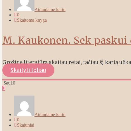
Atrandame kartu
0
Skaitoma knyga
M. Kaukonen. Sek paskui 
Grožinę literatūrą skaitau retai, tačiau šį kartą užk
Skaityti toliau
Sau
10
Atrandame kartu
0
Skaitiniai