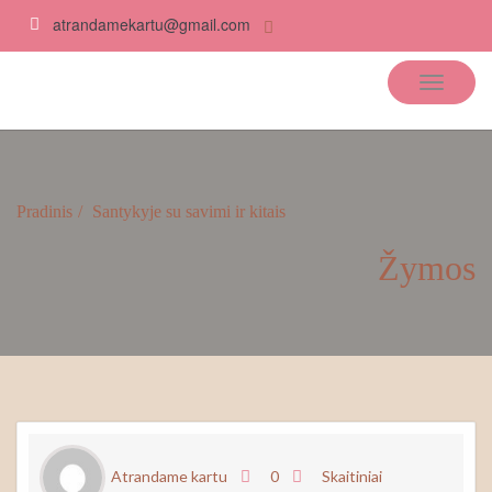
atrandamekartu@gmail.com
Atrandame kartu
Pradinis
Santykyje su savimi ir kitais
Žymos
Atrandame kartu
0
Skaitiniai