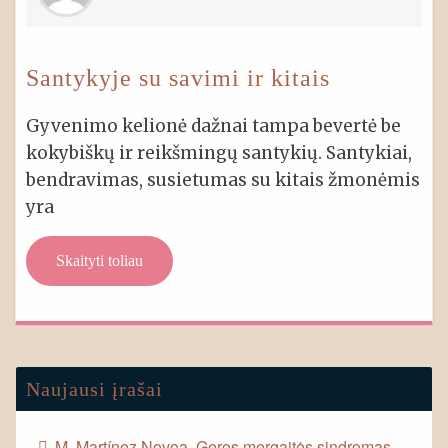
Santykyje su savimi ir kitais
Gyvenimo kelionė dažnai tampa bevertė be
kokybiškų ir reikšmingų santykių. Santykiai,
bendravimas, susietumas su kitais žmonėmis
yra
Skaityti toliau
Naujausi įrašai
M. Martínez Novoa. Geros mergaitės sindromas