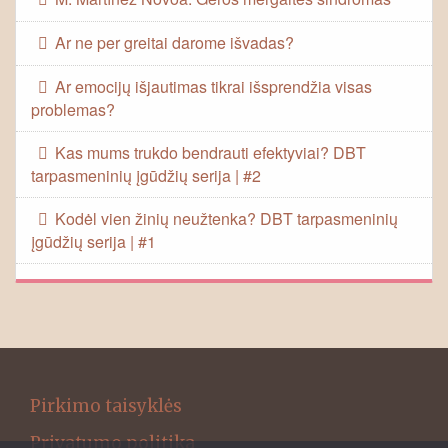
Ar ne per greitai darome išvadas?
Ar emocijų išjautimas tikrai išsprendžia visas
problemas?
Kas mums trukdo bendrauti efektyviai? DBT
tarpasmeninių įgūdžių serija | #2
Kodėl vien žinių neužtenka? DBT tarpasmeninių
įgūdžių serija | #1
Pirkimo taisyklės
Privatumo politika