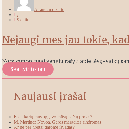
Atrandame kartu
-
Skaitiniai
Nejaugi mes jau tokie, kad
Nors sąmoningai vengiu rašyti apie tėvų-vaikų santy
Skaityti toliau
Naujausi įrašai
Kiek kartų mus apgavo mūsų pačių protas?
M. Martínez Novoa. Geros mergaitės sindromas
Ar ne per greitai darome išvadas?