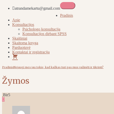
atrandamekartu@gmail.com
Atrandame kartu
Pradinis
Apie
Konsultacijos
Psichologo konsultacija
Konsultacijos dirbant SPSS
Skaitiniai
Skaitoma knyga
Parduotuvė
Kontaktai ir registracija
Pirkinių
krepšelis
Pradinis
Nejaugi mes jau tokie, kad kažkas turi pas mus važinėti ir tikrinti?
Žymos
Bir
5