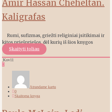
Amir Hassan Cheheltan.
Kaligrafas
Rumi, sufizmas, griežti religiniai įsitikimai ir
kitos priešpriešos, dėl kurių iš šios knygos
Skaityti toliau
Kov
11
Atrandame kartu
0
Skaitoma knyga