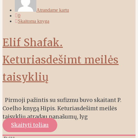
Atrandame kartu
0
Skaitoma knyga
Elif Shafak.
Keturiasdešimt meilės
taisyklių
Pirmoji pažintis su sufizmu buvo skaitant P.
Coelho knygą Hipis. Keturiasdešimt meilės
taisyklių atradau panašumų, lyg
Skaityti toliau