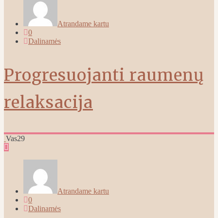
Atrandame kartu
0
Dalinamės
Progresuojanti raumenų
relaksacija
Vas
29
Atrandame kartu
0
Dalinamės