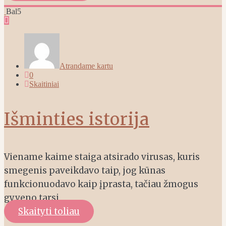
Bal
5
Atrandame kartu
0
Skaitiniai
Išminties istorija
Viename kaime staiga atsirado virusas, kuris
smegenis paveikdavo taip, jog kūnas
funkcionuodavo kaip įprasta, tačiau žmogus
gyveno tarsi
Skaityti toliau