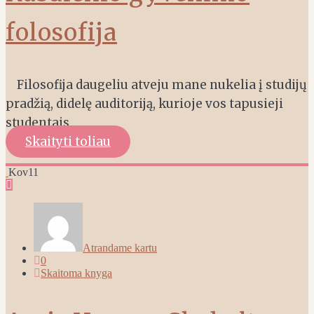
folosofija
Filosofija daugeliu atveju mane nukelia į studijų
pradžią, didelę auditoriją, kurioje vos tapusieji
studentais
Skaityti toliau
Kov
11
Atrandame kartu
0
Skaitoma knyga