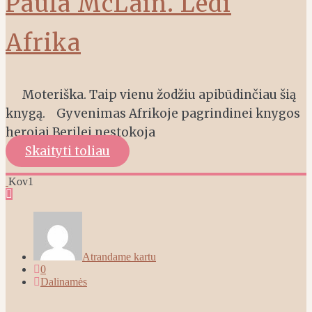
Paula McLain. Ledi
Afrika
Moteriška. Taip vienu žodžiu apibūdinčiau šią
knygą. Gyvenimas Afrikoje pagrindinei knygos
herojai Berilei nestokoja
Skaityti toliau
Kov
1
Atrandame kartu
0
Dalinamės