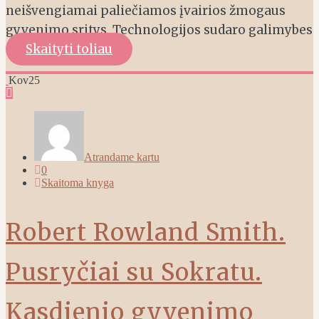
neišvengiamai paliečiamos įvairios žmogaus
gyvenimo sritys. Technologijos sudaro galimybes
Skaityti toliau
Kov
25
Atrandame kartu
0
Skaitoma knyga
Robert Rowland Smith.
Pusryčiai su Sokratu.
Kasdienio gyvenimo