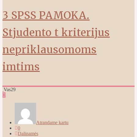
3 SPSS PAMOKA.
Stjudento t kriterijus
nepriklausomoms
imtims
Vas
29
Atrandame kartu
0
Dalinamės