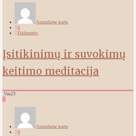
Atrandame kartu
0
Dalinamės
Įsitikinimų ir suvokimų
keitimo meditacija
Vas
23
Atrandame kartu
0