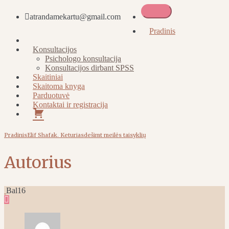
atrandamekartu@gmail.com
Atrandame kartu
Pradinis
Apie
Konsultacijos
Psichologo konsultacija
Konsultacijos dirbant SPSS
Skaitiniai
Skaitoma knyga
Parduotuvė
Kontaktai ir registracija
Pirkinių
krepšelis
Pradinis
Elif Shafak. Keturiasdešimt meilės taisyklių
Autorius
Bal
16