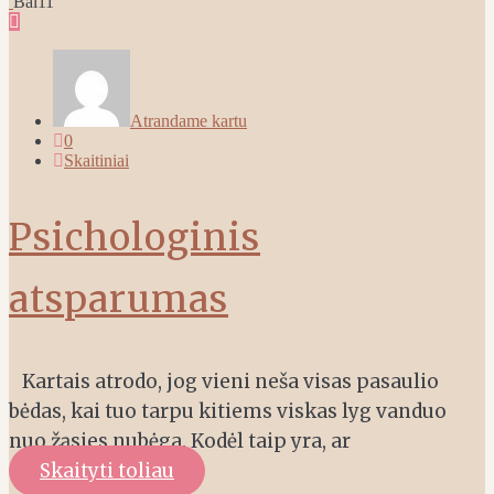
Bal
11
Atrandame kartu
0
Skaitiniai
Psichologinis
atsparumas
Kartais atrodo, jog vieni neša visas pasaulio
bėdas, kai tuo tarpu kitiems viskas lyg vanduo
nuo žąsies nubėga. Kodėl taip yra, ar
Skaityti toliau