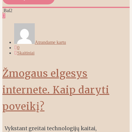
Bal
2
Atrandame kartu
0
Skaitiniai
Žmogaus elgesys
internete. Kaip daryti
poveikį?
Vykstant greitai technologijų kaitai,