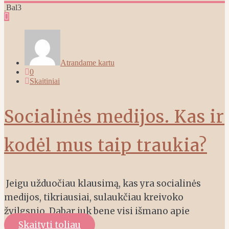
Bal
3
Atrandame kartu
0
Skaitiniai
Socialinės medijos. Kas ir
kodėl mus taip traukia?
Jeigu užduočiau klausimą, kas yra socialinės
medijos, tikriausiai, sulaukčiau kreivoko
žvilgsnio. Dabar juk bene visi išmano apie
Skaityti toliau