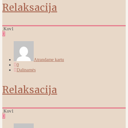
Relaksacija
Kov
1
Atrandame kartu
0
Dalinamės
Relaksacija
Kov
1