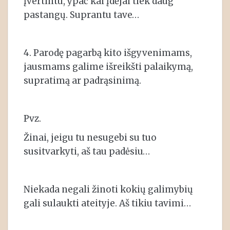
įvertintu, ypač kai įdėjai tiek daug
pastangų. Suprantu tave…
4. Parodę pagarbą kito išgyvenimams,
jausmams galime išreikšti palaikymą,
supratimą ar padrąsinimą.
Pvz.
Žinai, jeigu tu nesugebi su tuo
susitvarkyti, aš tau padėsiu…
Niekada negali žinoti kokių galimybių
gali sulaukti ateityje. Aš tikiu tavimi…