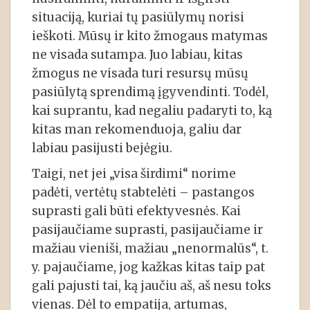
situaciją, kuriai tų pasiūlymų norisi
ieškoti. Mūsų ir kito žmogaus matymas
ne visada sutampa. Juo labiau, kitas
žmogus ne visada turi resursų mūsų
pasiūlytą sprendimą įgyvendinti. Todėl,
kai suprantu, kad negaliu padaryti to, ką
kitas man rekomenduoja, galiu dar
labiau pasijusti bejėgiu.
Taigi, net jei „visa širdimi“ norime
padėti, vertėtų stabtelėti – pastangos
suprasti gali būti efektyvesnės. Kai
pasijaučiame suprasti, pasijaučiame ir
mažiau vieniši, mažiau „nenormalūs“, t.
y. pajaučiame, jog kažkas kitas taip pat
gali pajusti tai, ką jaučiu aš, aš nesu toks
vienas. Dėl to empatija, artumas,