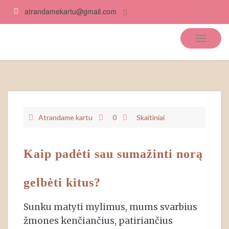
atrandamekartu@gmail.com
Atrandame kartu
Atrandame kartu
0
Skaitiniai
Kaip padėti sau sumažinti norą
gelbėti kitus?
Sunku matyti mylimus, mums svarbius
žmones kenčiančius, patiriančius