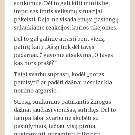
sunkumus. Dėl to gali kilti mintis bei
impulsas imtis veiksmų situacijai
pakeisti. Deja, ne visada ėmęsi pastangų
sulaukiame reakcijos, kurios tikėjomės.
Dėl to gal galime atrasti bent vieną
patirtį kai į „Aš gi tiek dėl tavęs
padariau…“ gavome atsakymą „O tavęs
kas nors prašė?“
Taigi svarbu suprasti, kodėl „noras
pataisyti“ ar padėti dažnai nesulaukia
norimo atgarsio.
Stresą, sunkumus patiriantis žmogus
dažnai jaučiasi vienišas, sutrikęs. Dėl to
tampa labai svarbu ne skubėti su
pasiūlymais, tačiau, visų pirma,
nusiraminti, nuraminti ir išgirsti