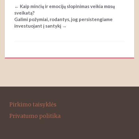
Post
←
Kaip minčių ir emocijų slopinimas veikia mūsų
navigation
sveikatą?
Galimi požymiai, rodantys, jog persistengiame
investuojant į santykį
→
Pirkimo taisyklės
Privatumo politika