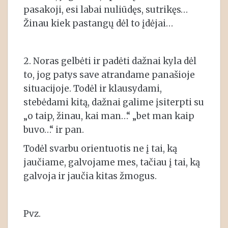
pasakoji, esi labai nuliūdęs, sutrikęs…
Žinau kiek pastangų dėl to įdėjai…
2. Noras gelbėti ir padėti dažnai kyla dėl
to, jog patys save atrandame panašioje
situacijoje. Todėl ir klausydami,
stebėdami kitą, dažnai galime įsiterpti su
„o taip, žinau, kai man…“ „bet man kaip
buvo…“ ir pan.
Todėl svarbu orientuotis ne į tai, ką
jaučiame, galvojame mes, tačiau į tai, ką
galvoja ir jaučia kitas žmogus.
Pvz.