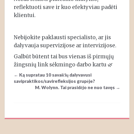
reflektuoti save ir kuo efektyviau padėti
klientui.
Nebijokite paklausti specialisto, ar jis
dalyvauja supervizijose ar intervizijose.
Galbūt būtent tai bus vienas iš pirmųjų
žingsnių link sėkmingo darbo kartu 🌿
Post
←
Ką supratau 10 savaičių dalyvavusi
navigation
savipraktikos/savirefleksijos grupėje?
M. Wolynn. Tai prasidėjo ne nuo tavęs
→