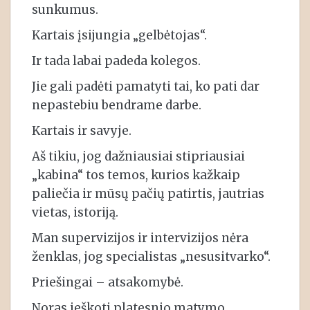
sunkumus.
Kartais įsijungia „gelbėtojas“.
Ir tada labai padeda kolegos.
Jie gali padėti pamatyti tai, ko pati dar
nepastebiu bendrame darbe.
Kartais ir savyje.
Aš tikiu, jog dažniausiai stipriausiai
„kabina“ tos temos, kurios kažkaip
paliečia ir mūsų pačių patirtis, jautrias
vietas, istoriją.
Man supervizijos ir intervizijos nėra
ženklas, jog specialistas „nesusitvarko“.
Priešingai – atsakomybė.
Noras ieškoti platesnio matymo,