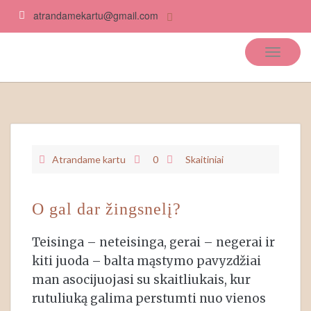
atrandamekartu@gmail.com
Atrandame kartu
Atrandame kartu
0
Skaitiniai
O gal dar žingsnelį?
Teisinga – neteisinga, gerai – negerai ir
kiti juoda – balta mąstymo pavyzdžiai
man asocijuojasi su skaitliukais, kur
rutuliuką galima perstumti nuo vienos