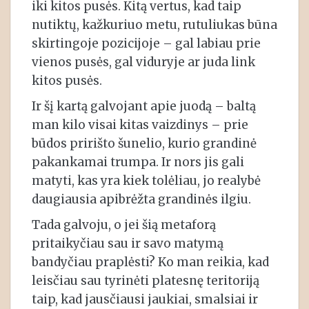
iki kitos pusės. Kitą vertus, kad taip
nutiktų, kažkuriuo metu, rutuliukas būna
skirtingoje pozicijoje – gal labiau prie
vienos pusės, gal viduryje ar juda link
kitos pusės.
Ir šį kartą galvojant apie juodą – baltą
man kilo visai kitas vaizdinys – prie
būdos pririšto šunelio, kurio grandinė
pakankamai trumpa. Ir nors jis gali
matyti, kas yra kiek tolėliau, jo realybė
daugiausia apibrėžta grandinės ilgiu.
Tada galvoju, o jei šią metaforą
pritaikyčiau sau ir savo matymą
bandyčiau praplėsti? Ko man reikia, kad
leisčiau sau tyrinėti platesnę teritoriją
taip, kad jausčiausi jaukiai, smalsiai ir