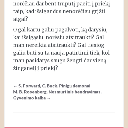
norėčiau dar bent truputį paeiti į priekį
taip, kad išsigandus nenorėčiau grįžti
atgal?
O gal kartu galiu pagalvoti, ką darysiu,
kai išsigąsiu, norėsiu atsitraukti? Gal
man nereikia atsitraukti? Gal tiesiog
galiu būti su ta nauja patirtimi tiek, kol
man pasidarys saugu žengti dar vieną
žingsnelį į priekį?
Post
←
S. Forward, C. Buck. Pinigų demonai
navigation
M. B. Rosenberg. Nesmurtinis bendravimas.
Gyvenimo kalba
→